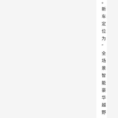
。
新
车
定
位
为
“
全
场
景
智
能
豪
华
越
野