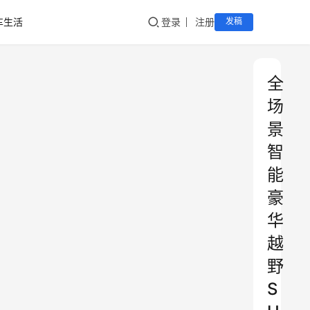
车生活
登录
注册
发稿
全
场
景
智
能
豪
华
越
野
S