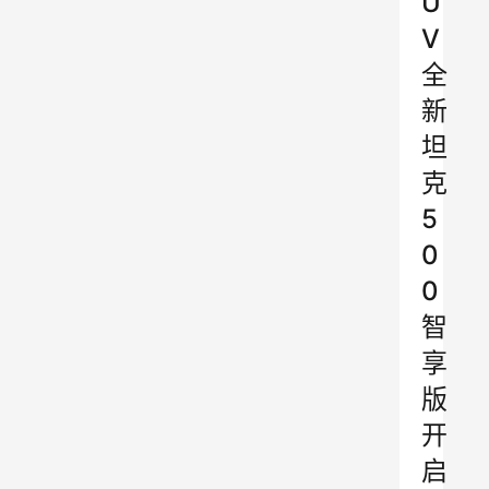
U
V
全
新
坦
克
5
0
0
智
享
版
开
启