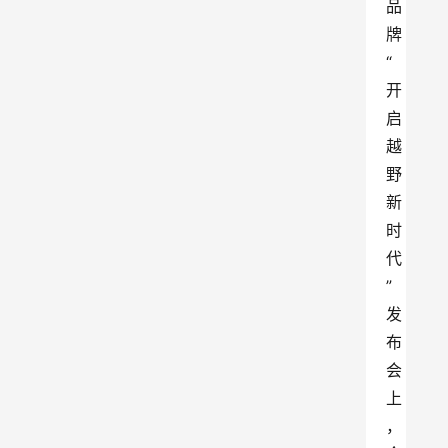
品
牌
“
开
启
越
野
新
时
代
”
发
布
会
上
，