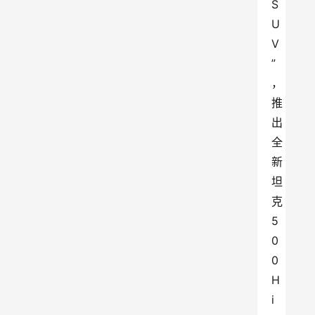
S
U
V
”
，
推
出
全
新
坦
克
5
0
0 
H
i