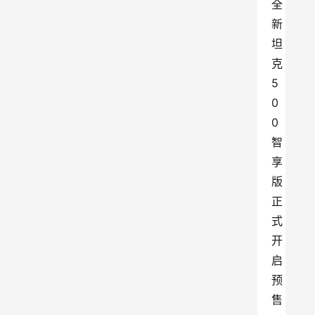
全
新
坦
克
5
0
0
智
享
版
正
式
开
启
预
售