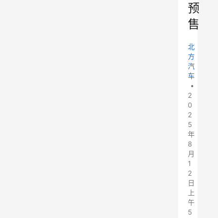
预
售
北
方
汽
车
•
2
0
2
5
年
8
月
1
2
日
上
午
5