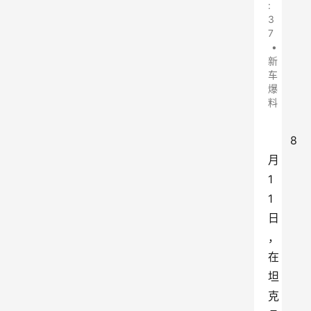
:
3
7
•
新
车
爆
料
8
月
1
1
日
，
在
坦
克