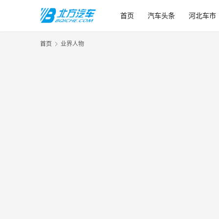
首页
汽车头条
河北车市
首页
业界人物