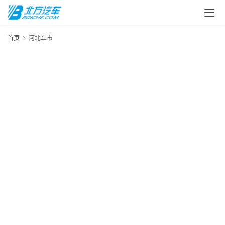
首页
河北车市
首
页
汽
车
头
条
河