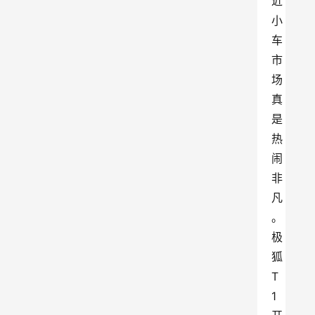
近
小
车
市
场
真
是
热
闹
非
凡
。
极
狐
T
1