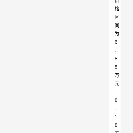
价
格
区
间
为
6
.
8
8
万
元
—
8
.
1
8