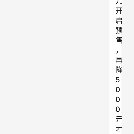
元
开
启
预
售
，
再
降
5
0
0
0
元
才