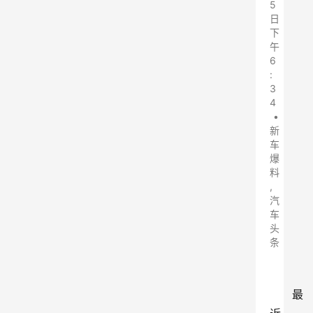
5
日
下
午
6
:
3
4
•
新
车
爆
料
,
汽
车
头
条
最