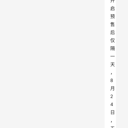
开
启
预
售
后
仅
隔
一
天
，
8
月
2
4
日
，