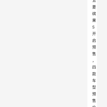
五
菱
缤
果
S
开
启
预
售
，
四
款
车
型
预
售