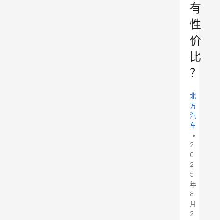
有
性
价
比
？
北
方
汽
车
•
2
0
2
5
年
8
月
2