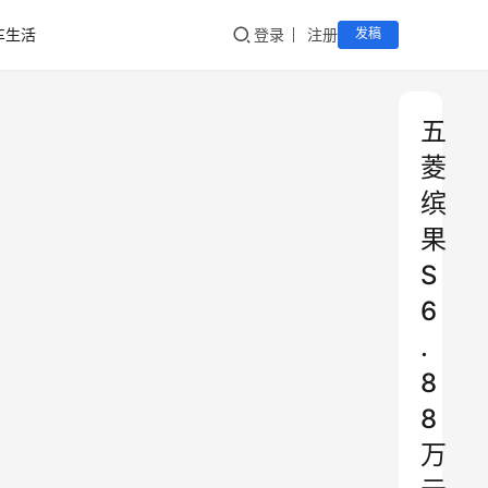
车生活
登录
注册
发稿
五
菱
缤
果
S
6
.
8
8
万