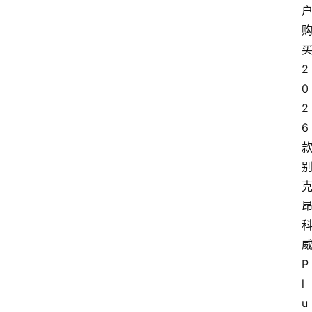
2
0
2
6
P
l
u