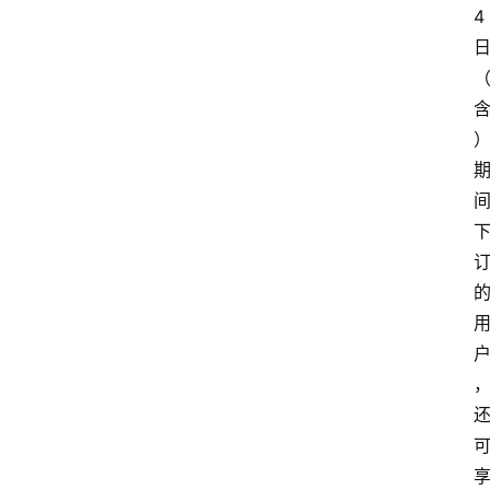
4
首
页
汽
车
头
条
河
北
车
市