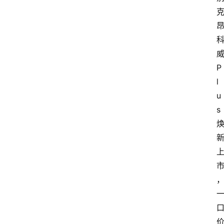
P
l
u
s