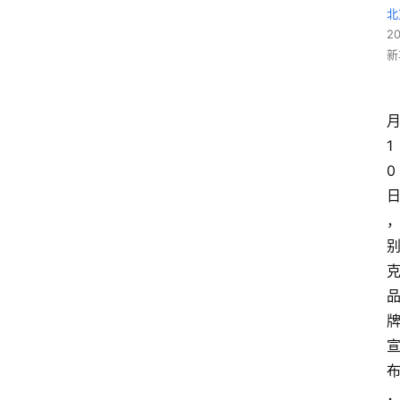
北
2
新
1
0