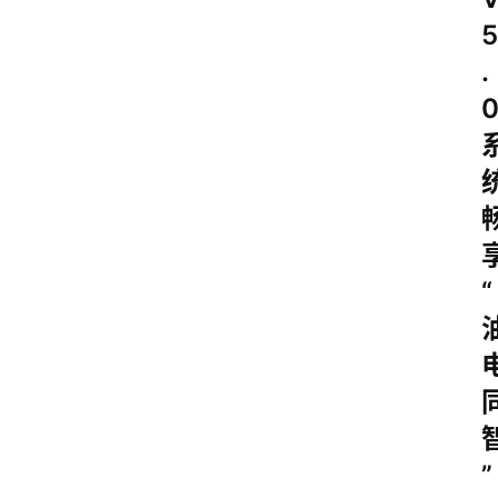
5
.
“
”