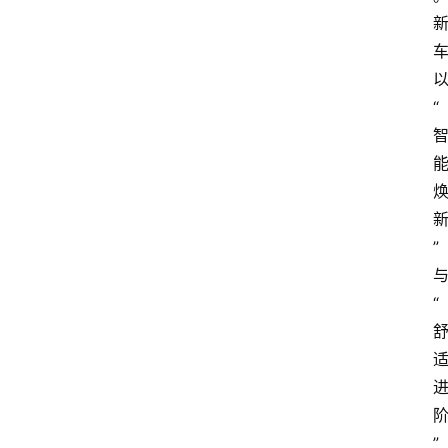
“
”
“
”