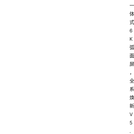
6
K
V
5
.