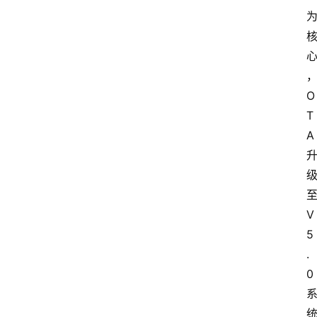
O
T
A
V
5
.
0