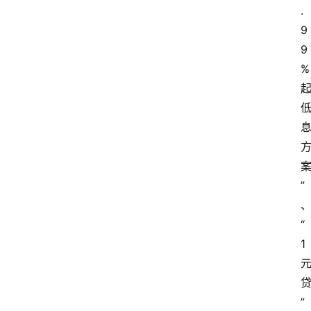
.
9
9
%
”
“
1
”