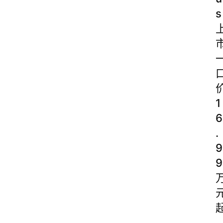
s
1
6
.
9
9