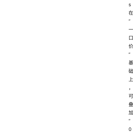
s
“
”
“
0