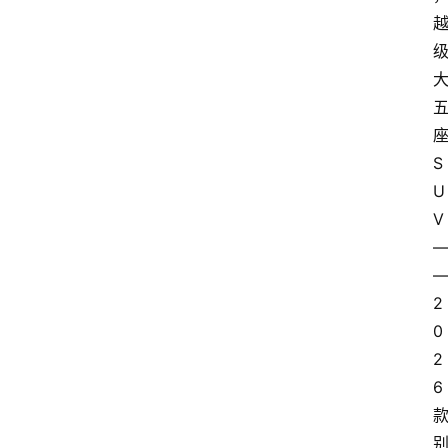
S
U
V
2
0
2
6