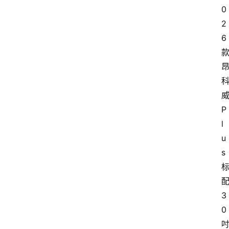
0
2
6
P
l
u
s
3
0