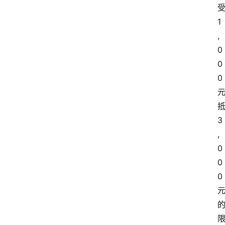
新
车
1
爆
,
料
0
0
试
0
驾
测
评
登录
注册
3
汽
,
车
0
导
0
购
0
汽
车
3