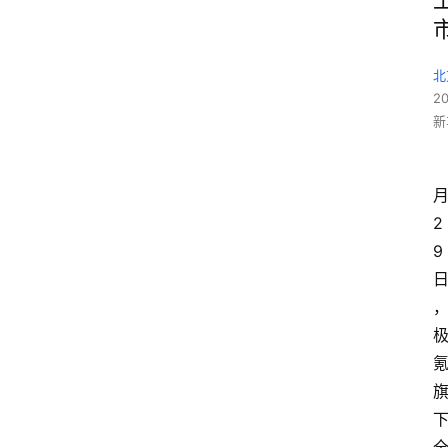
北
2
新
2
9