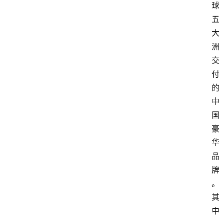
河
北
车
市
新
车
爆
料
试
驾
测
评
登录
注册
汽
车
导