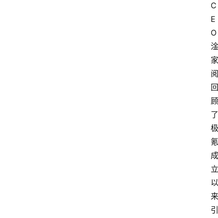
C
E
O