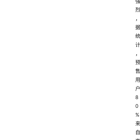
8
0
%