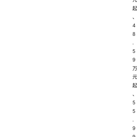
4
8
.
5
9
5
5
.
9
9