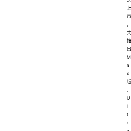
M
a
x
U
l
t
r
a