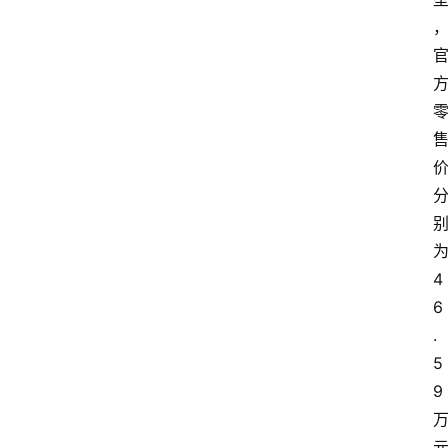
4
6
.
5
9