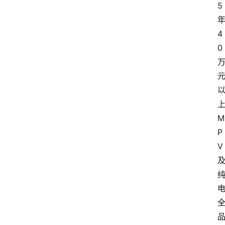
5
4
0
M
P
V