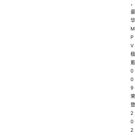
购
汽
车
M
3
P
1
V
5
业
0
界
0
人
物
9
车
生
2
活
0
2