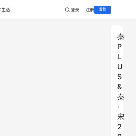
车生活
登录
注册
发稿
秦
P
L
U
S
&
秦
·
宋
2