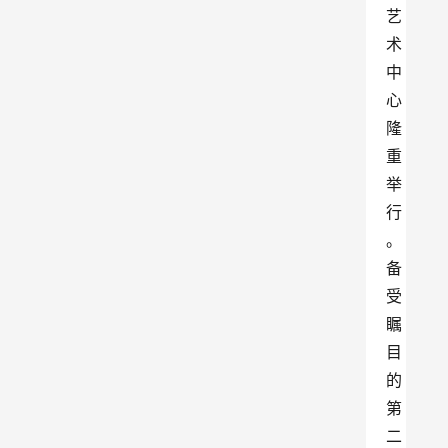
艺
术
中
心
隆
重
举
行
。
备
受
瞩
目
的
第
二