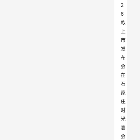
2
6
款
上
市
发
布
会
在
石
家
庄
时
光
宴
会