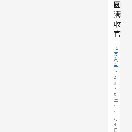
圆
满
收
官
北
方
汽
车
•
2
0
2
5
年
1
1
月
4
日