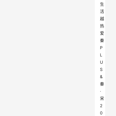
生
活 
越
热
爱 
秦
P
L
U
S
&
秦
·
宋
2
0