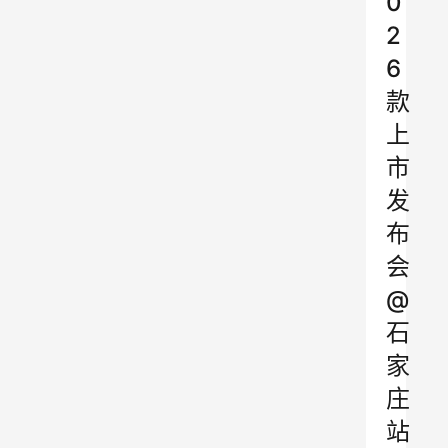
0
2
6
款
上
市
发
布
会
@
石
家
庄
站