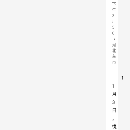
下
午
3
:
5
0
•
河
北
车
市
1
1
月
3
日
，
悦