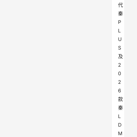
代
秦
P
L
U
S
及
2
0
2
6
款
秦
L 
D
M