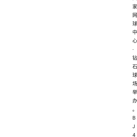
·
B
J
4