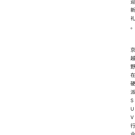
S
U
V