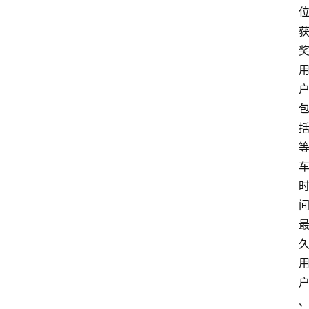
导
购
汽
车
3
1
5
业
界
人
物
车
生
活