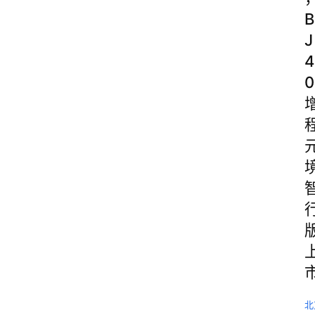
B
J
4
0
北