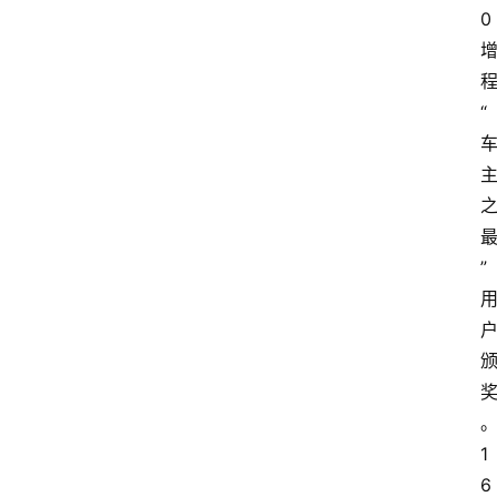
0
河
北
车
“
市
新
车
爆
料
”
试
驾
测
评
登录
注册
1
汽
6
车