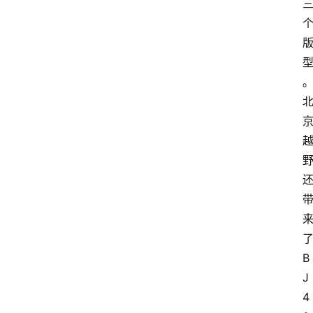
B
J
4