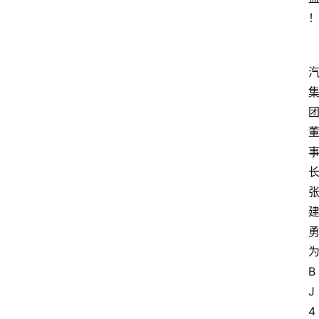
首
页
汽
B
车
头
J
条
4