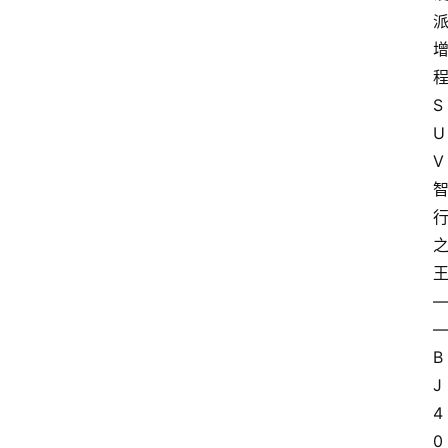
S
U
V
B
J
4
0