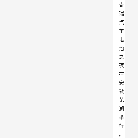
奇
瑞
汽
车
电
池
之
夜
在
安
徽
芜
湖
举
行
。