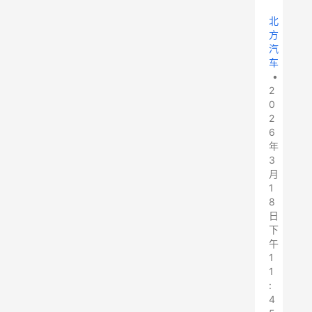
北
方
汽
车
•
2
0
2
6
年
3
月
1
8
日
下
午
1
1
:
4