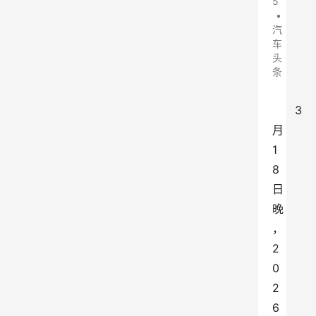
5
•
汽
车
头
条
3
月
1
8
日
晚
，
2
0
2
6