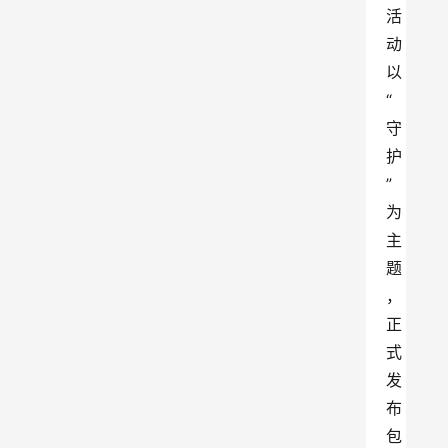
活
动
以
“
守
护
”
为
主
题
，
正
式
发
布
包