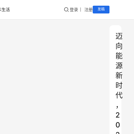
车生活
登录
注册
发稿
迈
向
能
源
新
时
代
，
2
0