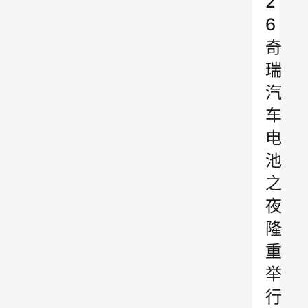
2
6
奇
瑞
汽
车
电
池
之
夜
隆
重
举
行