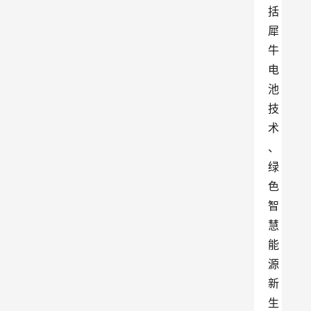
括
犀
牛
电
池
技
术
、
绿
色
智
慧
能
源
新
生