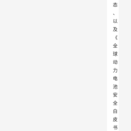
态
、
以
及
《
全
球
动
力
电
池
安
全
白
皮
书