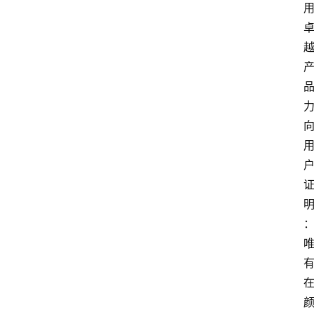
1
5
业
界
人
物
车
生
活