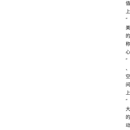
“
”
“