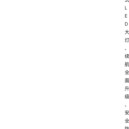
L
E
D