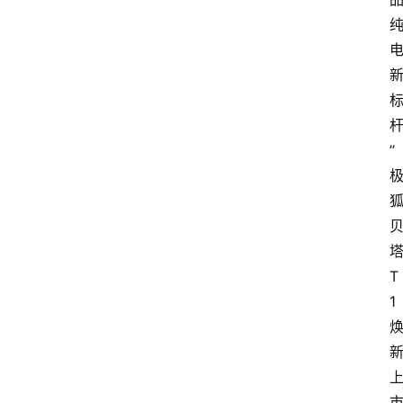
”
T
1