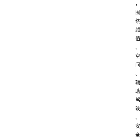
首
页
汽
车
头
条
河
北
车
市