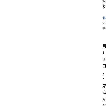
北
2
新
1
6
“