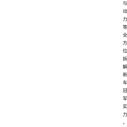
新
车
爆
料
试
驾
测
评
登录
注册
汽
车
导
购
汽
车
3