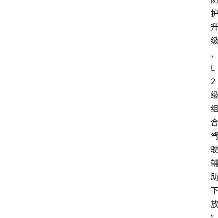
L
2
”