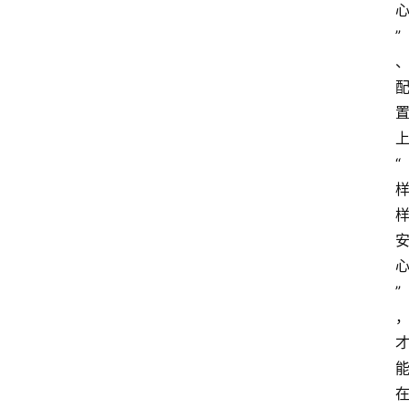
”
“
”