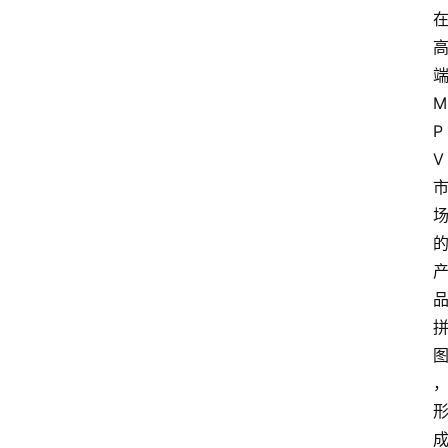
新
车
爆
M
料
P
V
试
驾
测
评
登录
注册
汽
车
导
购
汽
车