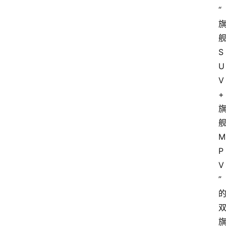
3
“
1
5
S
业
U
界
V
人
+
物
车
M
生
活
P
V
”