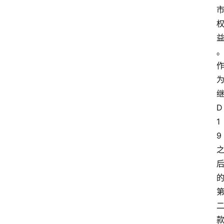
D
1
9