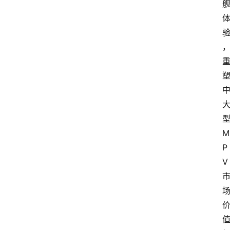
M
P
V