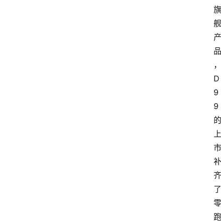
首
D
页
9
9
汽
车
头
条
河
北
车
市