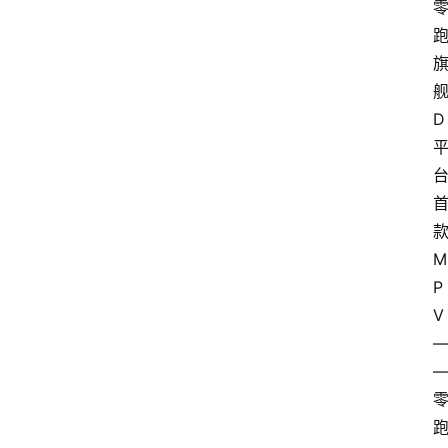
D
M
P
V