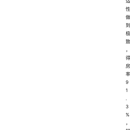
9
1
.
3
%