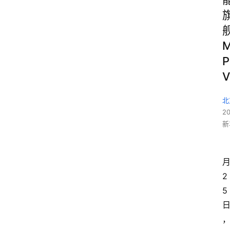
P
V
北
2
新
2
5