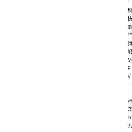
“
M
P
V
”
D