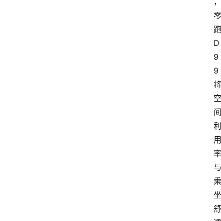
D
9
9