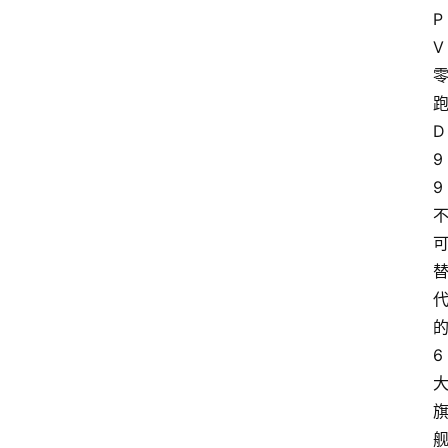
P
V
D
9
9
6