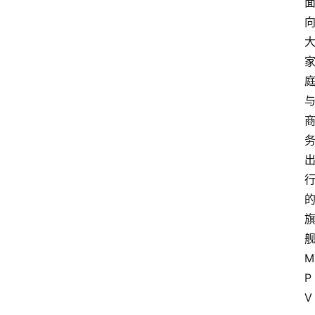
M
P
V