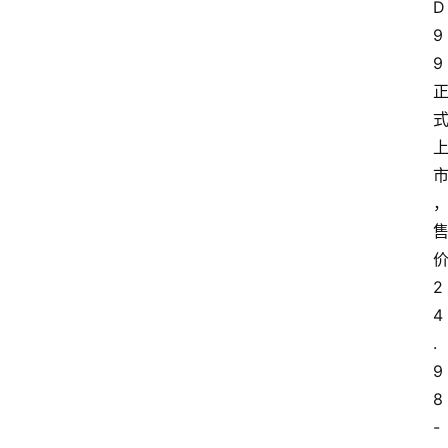
D
9
9
2
4
.
9
8
-