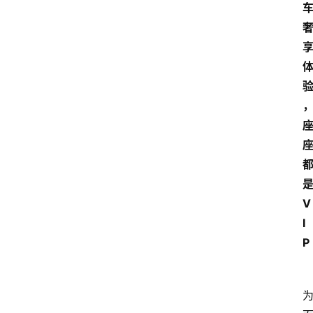
V
I
P