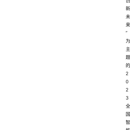
”
2
0
2
3