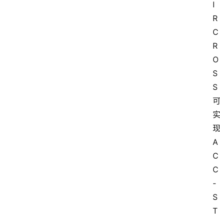
I
R
C
R
O
S
S
A
C
C
-
S
T