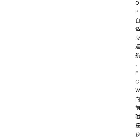
O
P
F
C
W