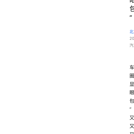
”
北
2
汽
”