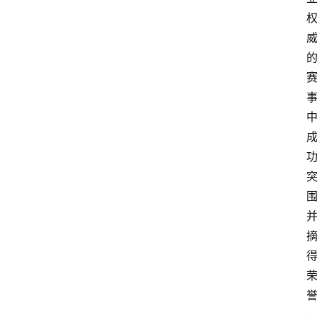
汽
车
3
1
5
业
界
人
物
车
生
活