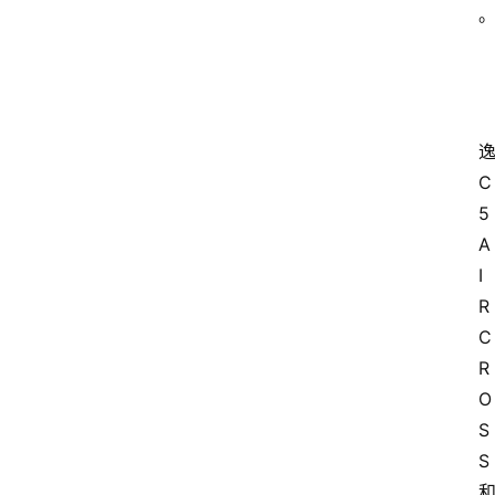
C
5 
首
A
页
I
R
汽
C
车
R
头
O
条
S
S
河
北