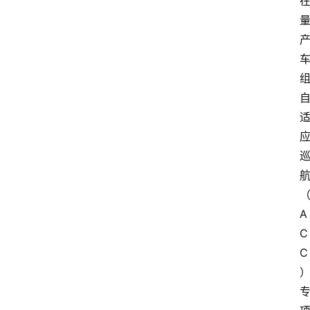
A
C
C