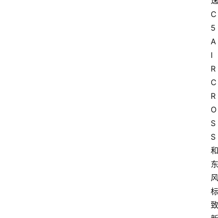
C
5 
A
I
R
C
R
O
S
S