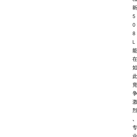
车
市
5
0
新
8
车
L
爆
料
试
驾
测
评
登录
注册
汽
车
导
购