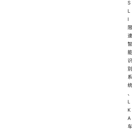
S
L
I
L
K
A