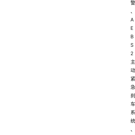
A
E
B
S
2