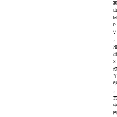
M
P
V
3