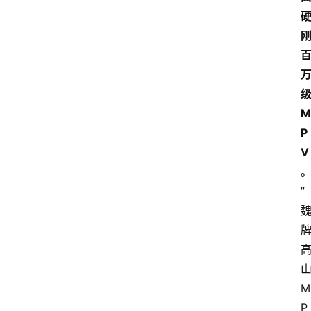
M
P
V
”
M
P