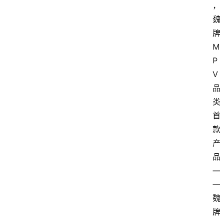
M
P
V