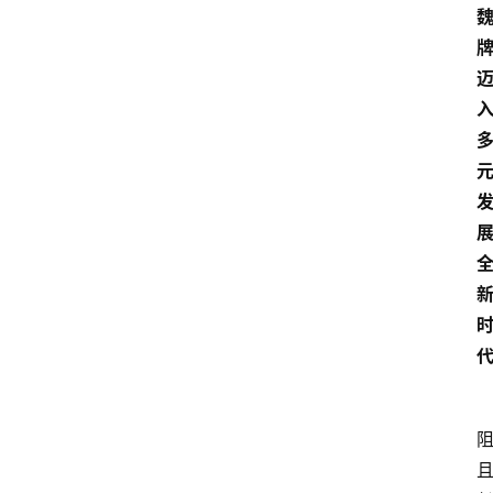
车
市
新
车
爆
料
试
驾
测
评
登录
注册
汽
车
导
购