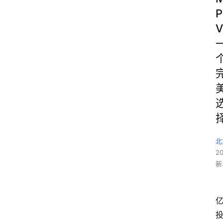
P
V
北
2
新