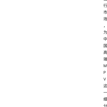
M
P
V