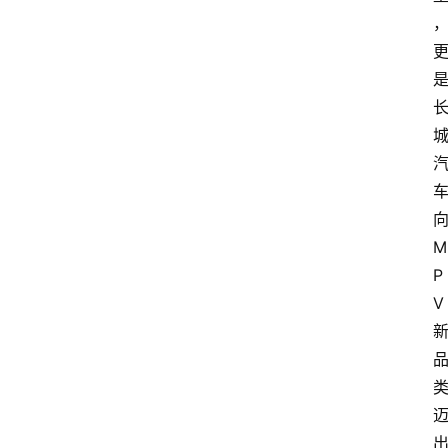
M
P
V