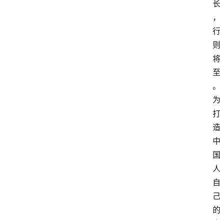
汽
车
3
1
5
业
界
人
物
车
生
活