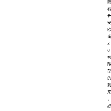
新
车
爆
料
试
Z
驾
6
测
评
登录
注册
汽
车
导
购
汽
车