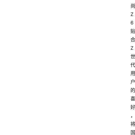
Z
6
Z