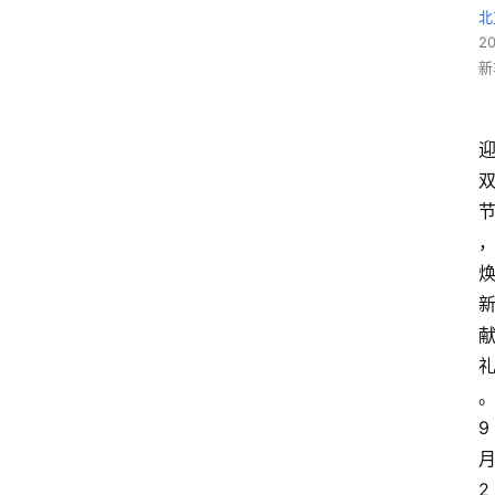
北
2
新
9
2