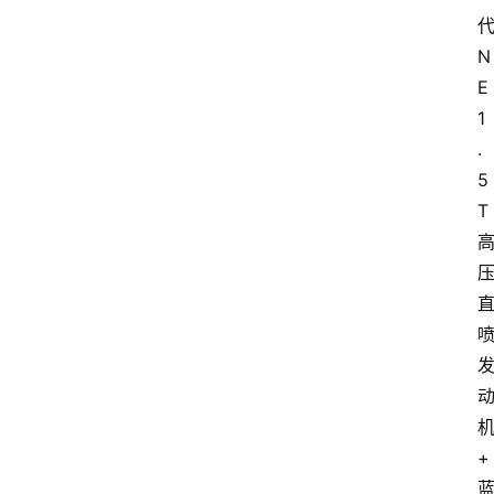
N
E
1
.
5
T
+