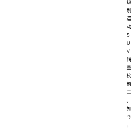
S
U
首
V
页
汽
车
头
条
河
北
车
市