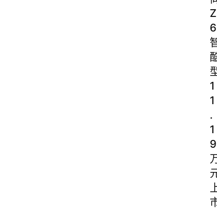
Z
6
1
1
.
1
9