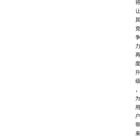
3
1
5
业
界
人
物
车
生
活