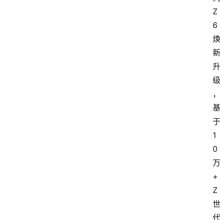
Z
6
1
0
+
Z