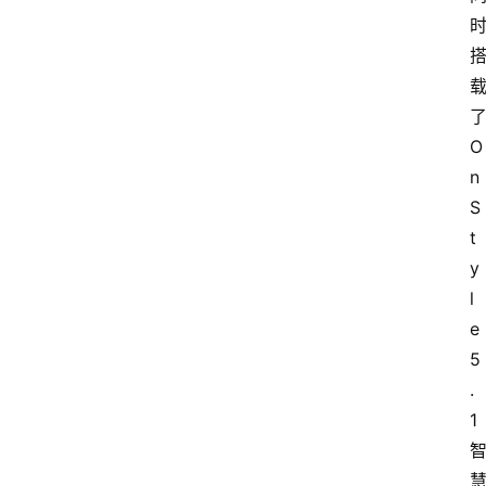
O
n
S
t
y
l
e
5
.
1