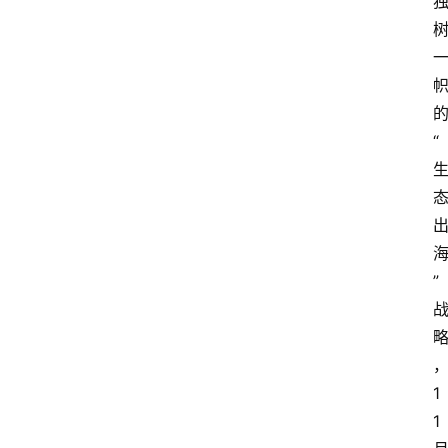
“
”
1
1