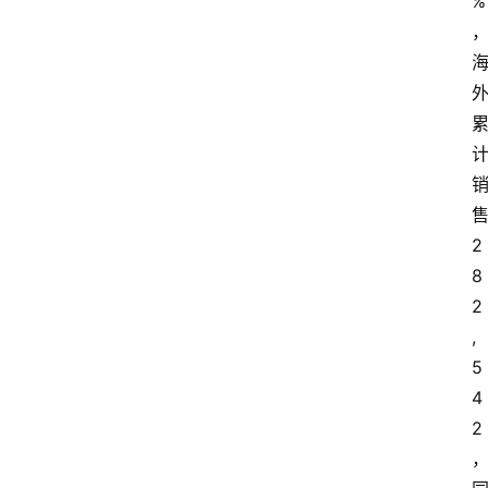
%
首
页
汽
车
头
条
2
8
河
2
北
,
车
5
市
4
2
新
车