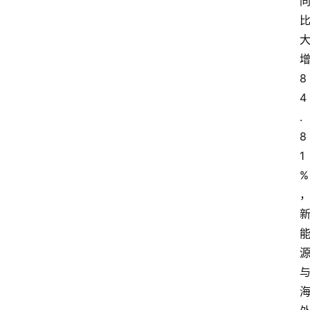
爆
料
试
驾
8
测
4
评
.
登录
注册
8
汽
1
车
%
导
购
汽
车
3
1
5