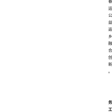
首
页
汽
车
头
条
河
北
车
市
新
车