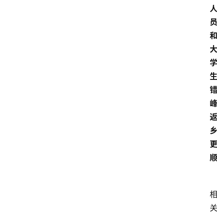
爆
料
试
驾
测
评
登录
注册
汽
车
导
购
汽
车
3
1