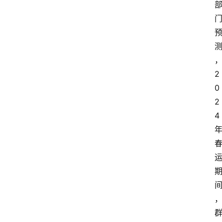
5
业
界
人
物
2
0
车
2
生
活
4