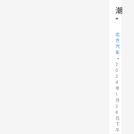
“
潮
”
北
方
汽
车
•
2
0
2
4
年
1
月
2
8
日
下
午