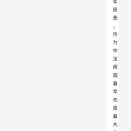
车
获
悉
，
作
为
中
法
两
国
最
早
也
是
最
大