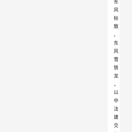
东
风
标
致
、
东
风
雪
铁
龙
，
以
中
法
建
交