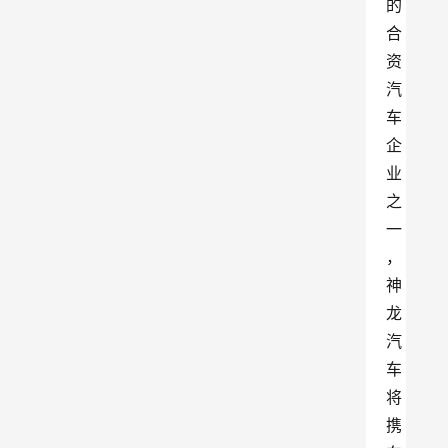
的
合
资
汽
车
企
业
之
一
，
神
龙
汽
车
将
携