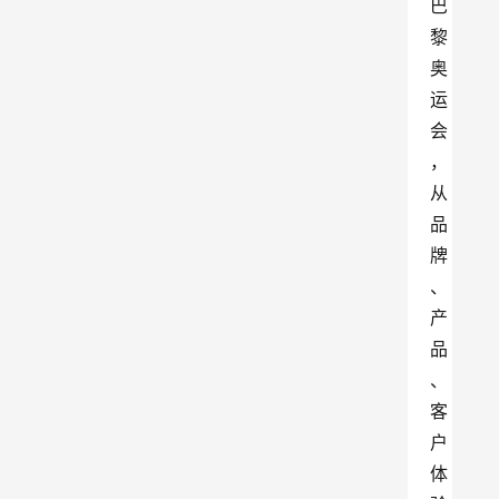
巴
黎
奥
运
会
，
从
品
牌
、
产
品
、
客
户
体