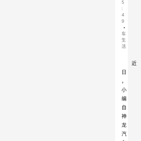
5
:
4
9
•
车
生
活
近
日
，
小
编
自
神
龙
汽