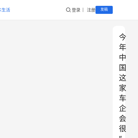
车生活
登录
注册
发稿
今
年
中
国
这
家
车
企
会
很