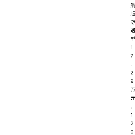
版
1
7
.
2
9
1
2
0