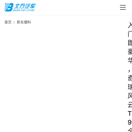
首页
新车爆料
T
9