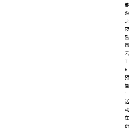
T
9
”