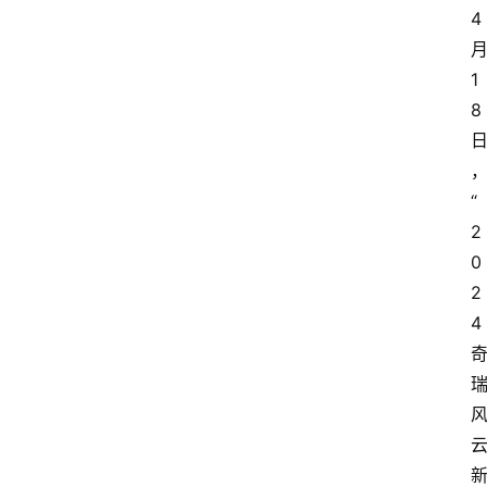
4
1
8
“
2
0
2
4