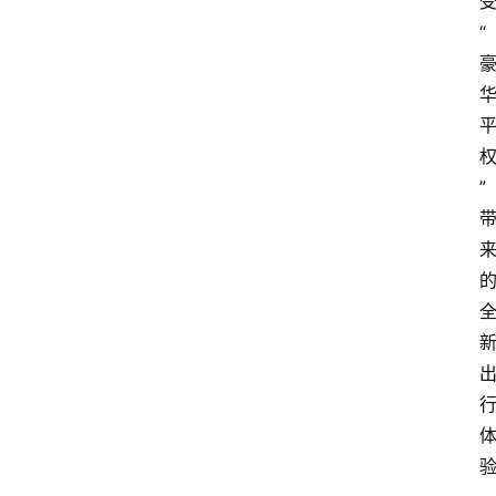
“
首
页
汽
”
车
头
条
河
北
车
市
新
车