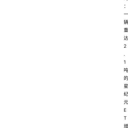
试
驾
测
评
登录
注册
2
汽
.
车
1
导
购
汽
车
3
1
E
5
T