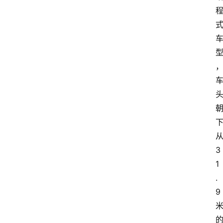
业
界
人
物
车
生
活
3
1
.
9