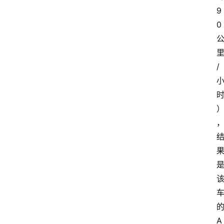
9
0
/
A