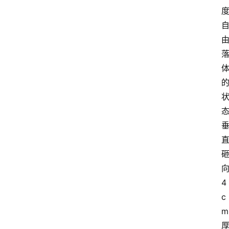
4
c
m