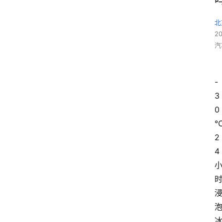
北
2
汽
-
3
0
2
4