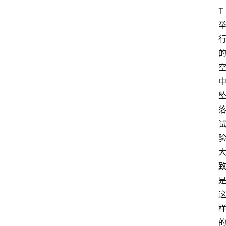
T
首
页
汽
车
头
条
河
北
车
市
新
车
爆
料