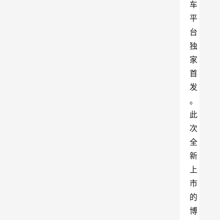
车
平
台
独
家
首
发
。
此
次
全
新
上
市
的
博