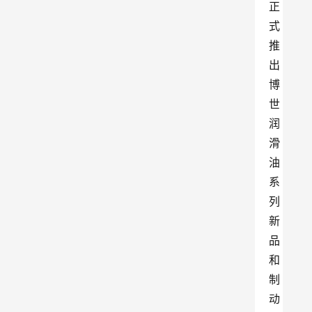
正
式
推
出
博
世
润
滑
油
系
列
新
品
和
制
动