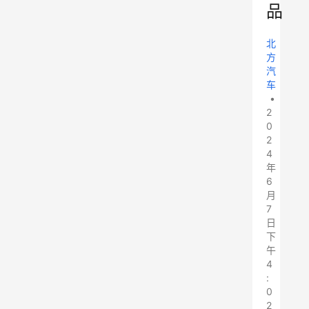
品
北
方
汽
车
•
2
0
2
4
年
6
月
7
日
下
午
4
:
0
2