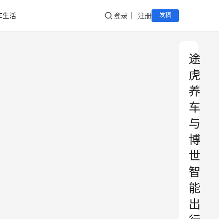
车生活
登录
注册
发稿
途
虎
养
车
与
博
世
智
能
出