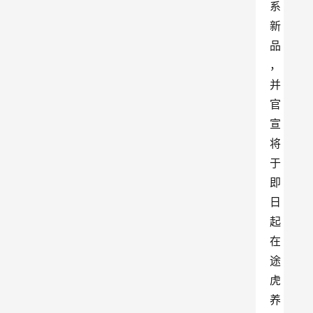
系
新
品
，
并
官
宣
将
于
即
日
起
在
途
虎
养