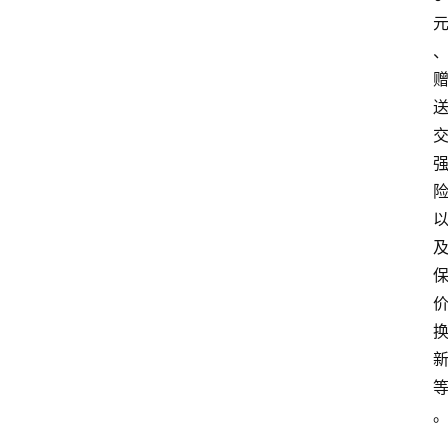
页
汽
车
头
条
河
北
车
市
新
车
爆
料