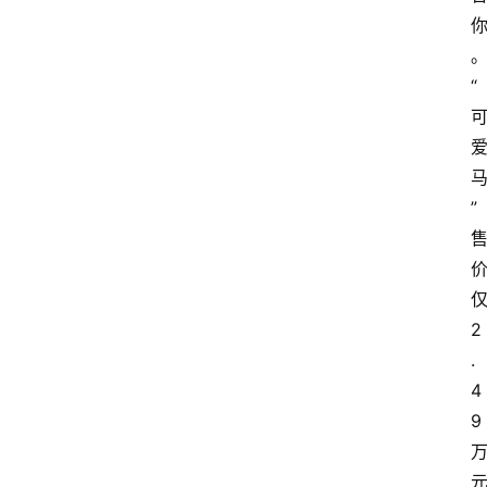
“
”
2
.
4
9