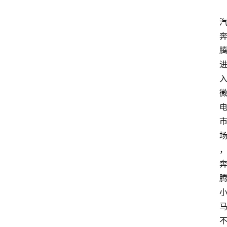
试
驾
测
评
登录
注册
汽
车
导
购
汽
车
3
1
5
业
界