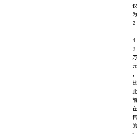
2
.
4
9
“