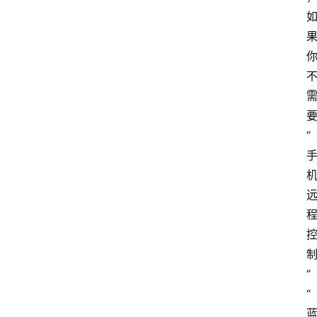
“
”
“