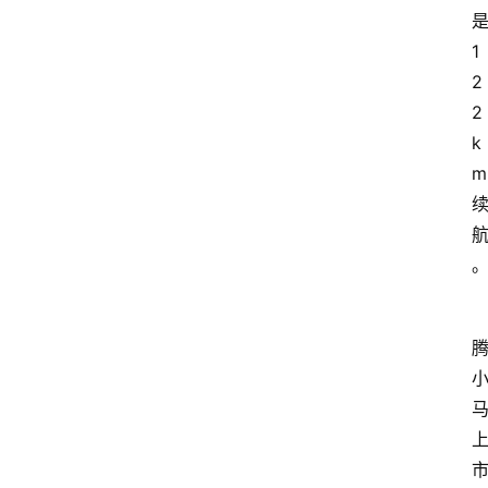
1
2
2
k
m