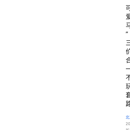
”
北
2