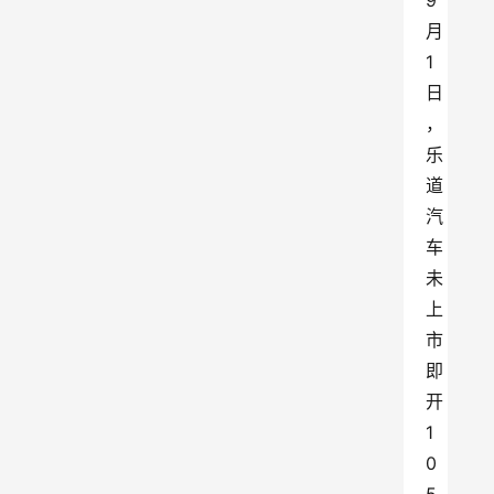
9
月
1
日
，
乐
道
汽
车
未
上
市
即
开
1
0