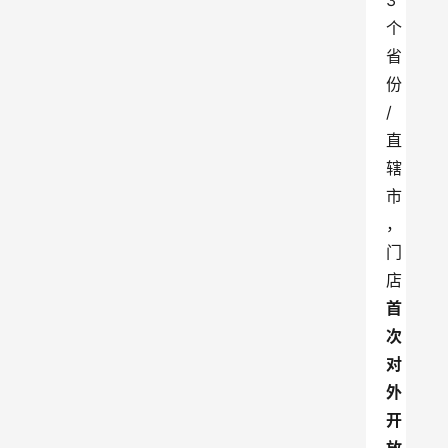
3
个
省
份
/
直
辖
市
，
门
店
首
次
对
外
开