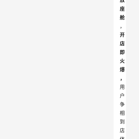
放
座
舱
，
开
店
即
火
爆
，
用
户
争
相
到
店