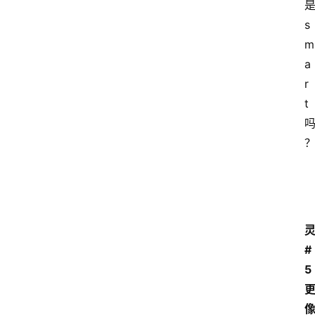
s
m
a
r
t
#
5