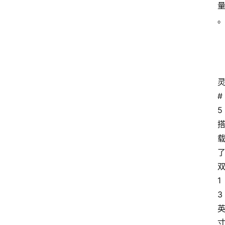
5
业
界
人
物
车
#
生
5
活
1
3