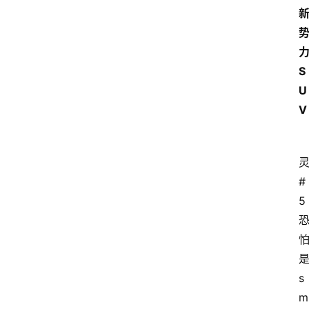
S
U
V
#
5
s
m