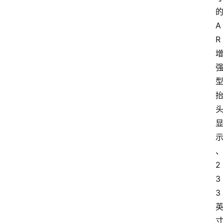
A
R
2
3
3