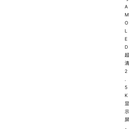
A
M
O
L
E
D
2
.
5
K