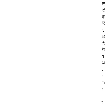
s
m
a
r
t