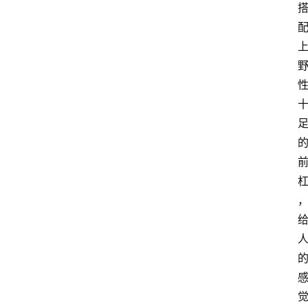
首
页
汽
车
头
条
河
北
车
市
新
车