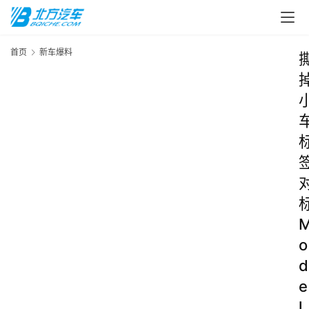
首页
新车爆料
o
d
e
l