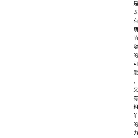
爆
料
试
驾
测
评
登录
注册
汽
车
导
购
汽
车
3
1