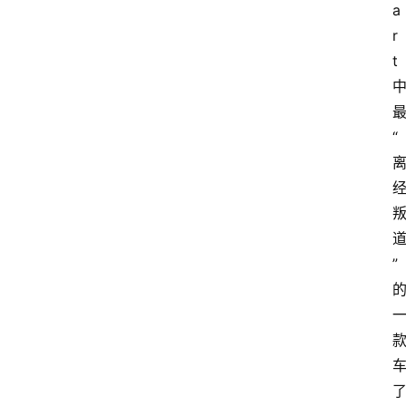
a
r
t
“
”