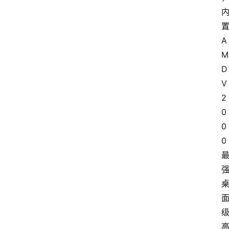
A
M
D 
V
2
0
0
0