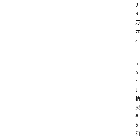
9
9
m
a
r
t
#
5