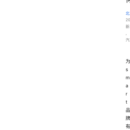
北
2
新
,
汽
s
m
a
r
t