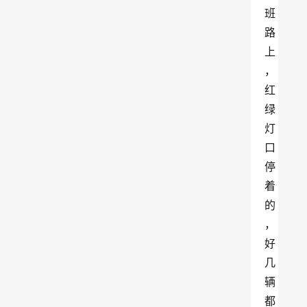
班
路
上
，
红
绿
灯
口
停
着
的
，
好
几
辆
都