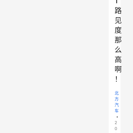
1
路
见
度
那
么
高
啊
！
北
方
汽
车
•
2
0