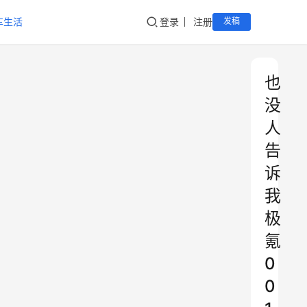
车生活
登录
注册
发稿
也
没
人
告
诉
我
极
氪
0
0