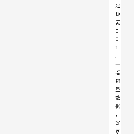
是
极
氪
0
0
1
。
一
看
销
量
数
据
，
好
家