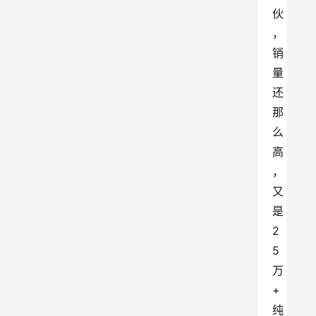
伙
，
销
量
还
那
么
高
，
又
是
2
5
万
+
纯