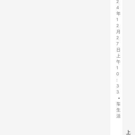
2
4
年
1
2
月
2
7
日
上
午
1
0
:
3
3
•
车
生
活
上