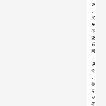
说
，
买
车
不
能
看
网
上
评
论
，
参
考
参
考