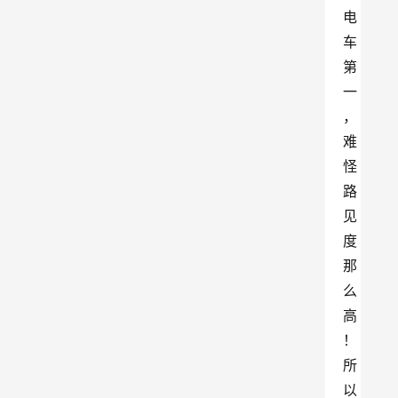
电
车
第
一
，
难
怪
路
见
度
那
么
高
！
所
以