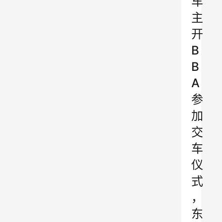
车
主
开
B
B
A
参
加
交
车
仪
式
，
东