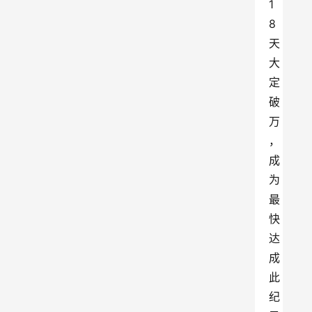
1
8
天
大
定
破
万
，
成
为
最
快
达
成
此
纪