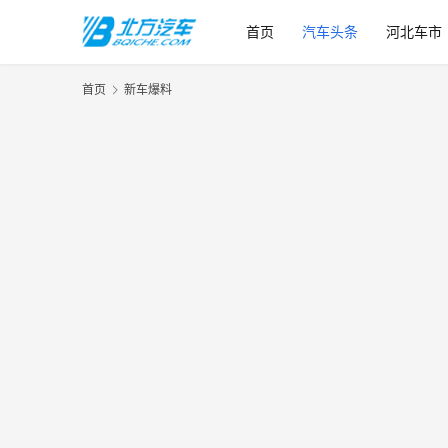
首页
汽车头条
河北车市
首页
新车爆料