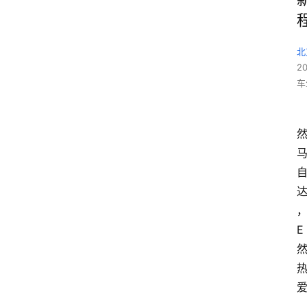
北
2
车
E