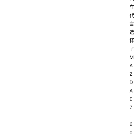
M
A
Z
D
A 
E
Z
-
6
0