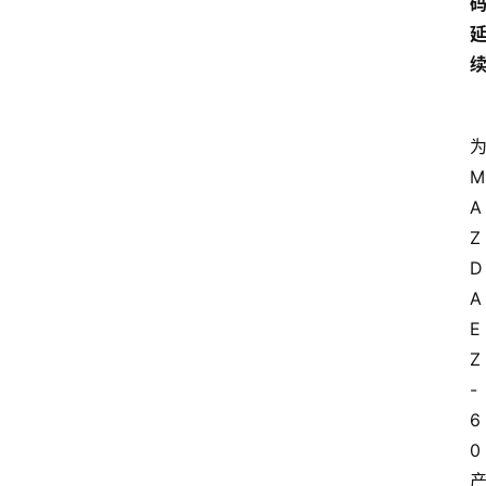
M
A
Z
D
A 
E
Z
-
6
0