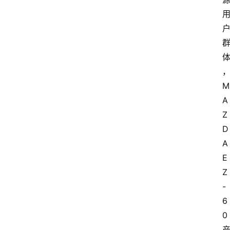
M
A
Z
D
A 
E
Z
-
6
0