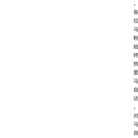
新
车
爆
料
试
驾
测
评
登录
注册
汽
车
导
购
汽
车