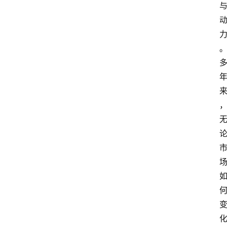
首
页
汽
车
头
条
河
北
车
市