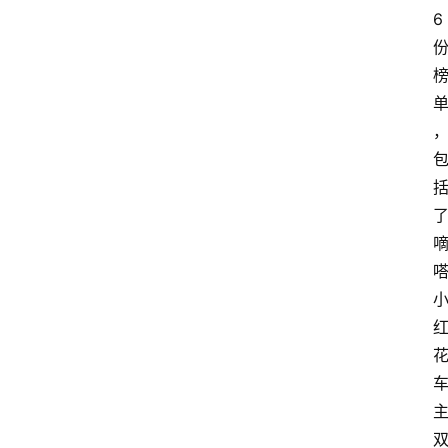
市
6
新
车
爆
料
试
驾
测
评
登录
注册
汽
车
导
购