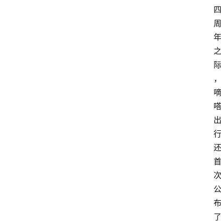
首
页
汽
车
头
条
河
北
车