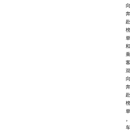
汽
车
3
1
5
业
界
人
物
车
生
活