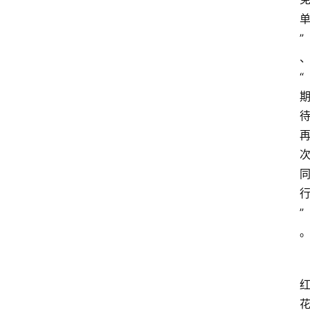
”
“
”