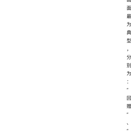
“
”
“