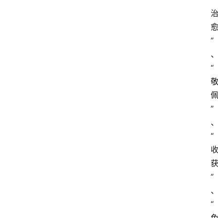
”
“
”
“
”
“