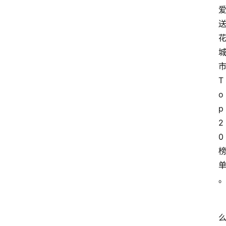
T
o
p
2
0