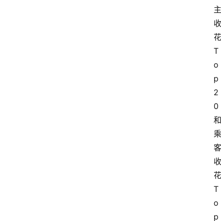
T
o
p
2
0
T
o
p