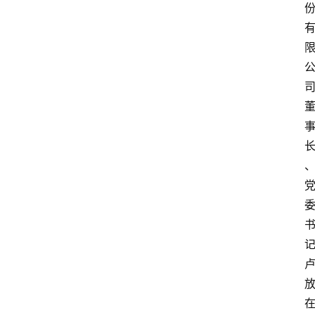
首
页
汽
车
头
条
河
北
车
市