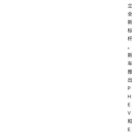
P
H
E
V
E