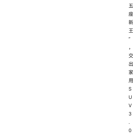
”
S
U
V 
3
.
0