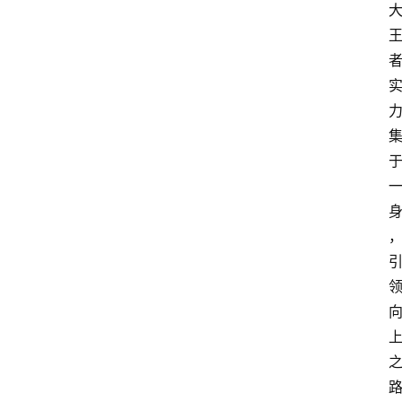
1
5
业
界
人
物
车
生
活