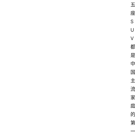
S
U
V