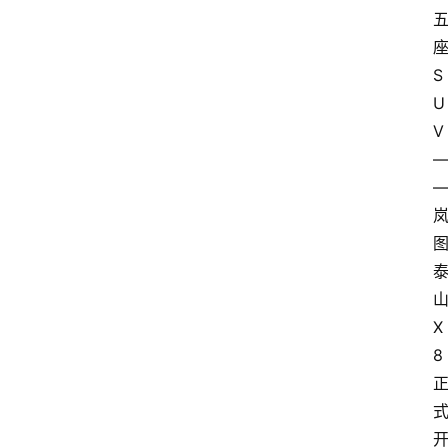
S
U
V
X
8