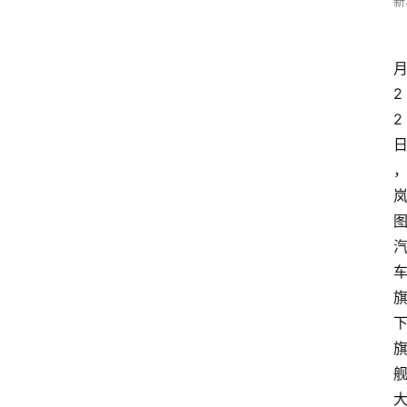
新
2
2