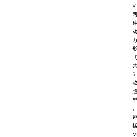
V
5
M