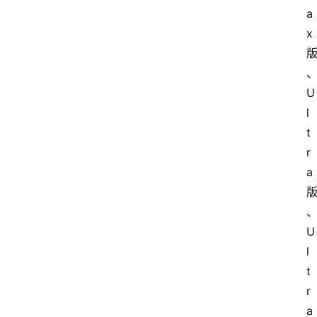
a
x
U
l
t
r
a
U
l
t
r
a