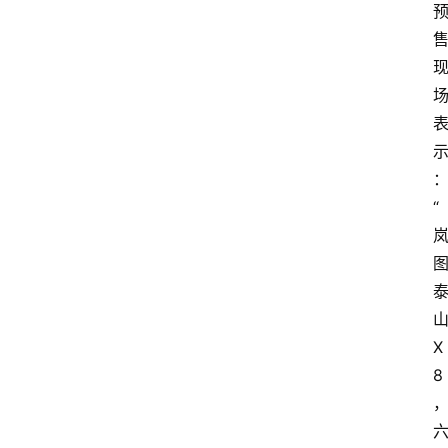
新
车
爆
料
试
驾
测
评
“
登录
注册
汽
车
导
购
X
8
汽
车
3