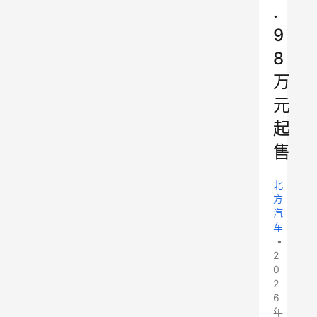
.
9
8
万
元
起
售
北
方
汽
车
•
2
0
2
6
年