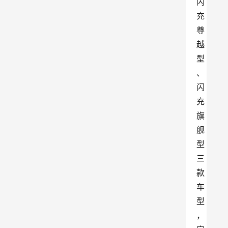
闪
充
尊
越
型
、
闪
充
旗
舰
型
三
款
车
型
，