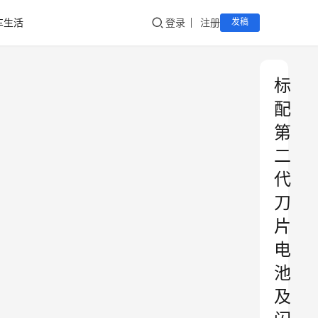
车生活
登录
注册
发稿
标
配
第
二
代
刀
片
电
池
及