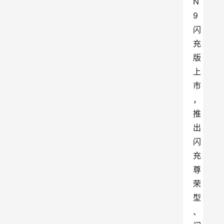
N
9
闪
充
版
上
市
，
推
出
闪
充
尊
荣
型
、