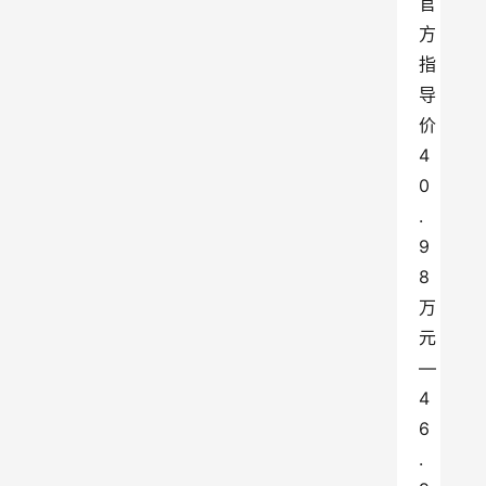
官
方
指
导
价
4
0
.
9
8
万
元
—
4
6
.