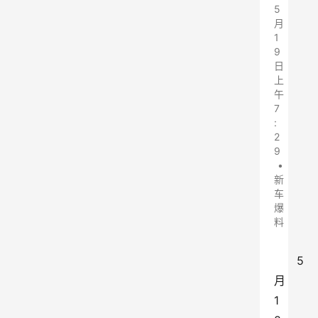
5
月
1
9
日
上
午
7
:
2
9
•
新
车
爆
料
5
月
1