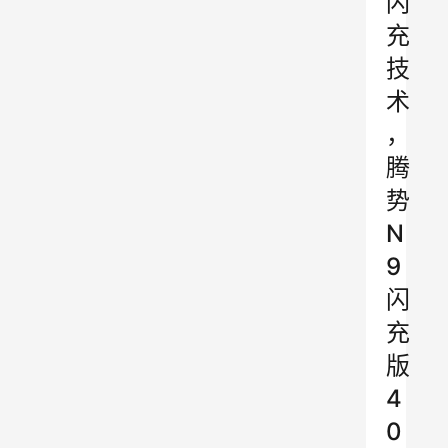
闪
充
技
术
，
腾
势
N
9
闪
充
版
4
0