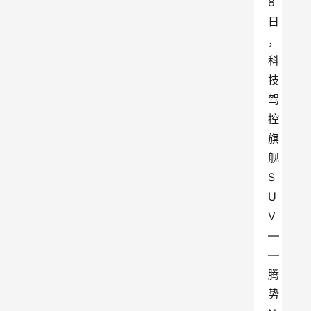
8
日
，
科
技
驾
控
旗
舰
S
U
V
—
—
腾
势