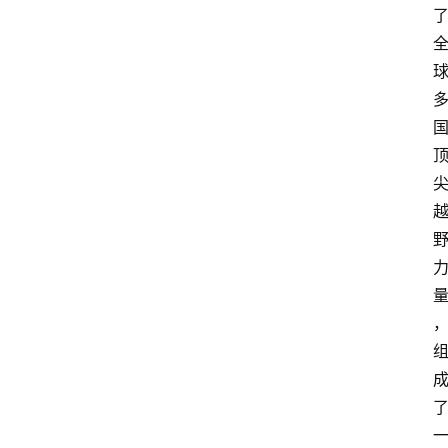
1
5
业
界
人
物
车
生
活