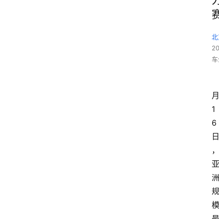
北
2
车
1
6