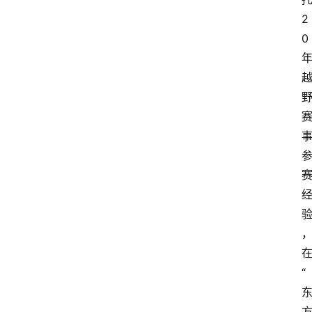
2
0
“