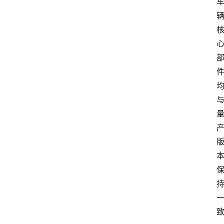
首
页
汽
车
头
条
河
北
车
市