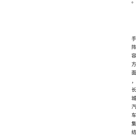
新
车
爆
料
试
驾
测
评
登录
注册
汽
车
导
购
汽
车
3