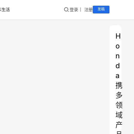
车生活
登录
注册
发稿
H
o
n
d
a
携
多
领
域
产