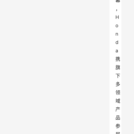
幕
，
H
o
n
d
a
携
旗
下
多
领
域
产
品
参