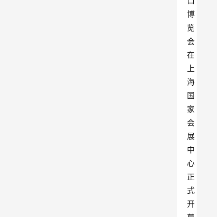
口
博
览
会
在
上
海
国
家
会
展
中
心
正
式
开