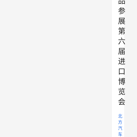
品
参
展
第
六
届
进
口
博
览
会
北
方
汽
车