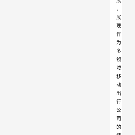
展
，
展
现
作
为
多
领
域
移
动
出
行
公
司
的