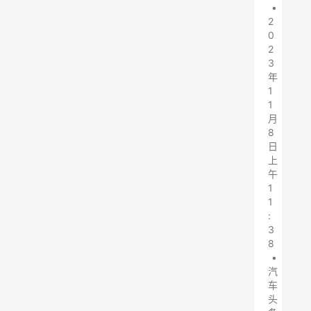
•
2
0
2
3
年
1
1
月
8
日
上
午
1
1
:
3
8
•
汽
车
头