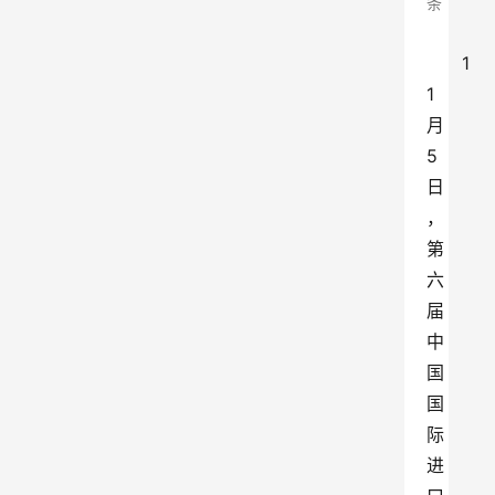
条
1
1
月
5
日
，
第
六
届
中
国
国
际
进