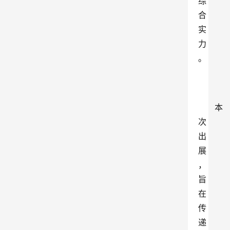
综
合
实
力
。
本
次
出
展
，
旨
在
传
递