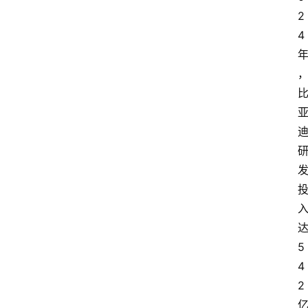
2
4
5
4
2