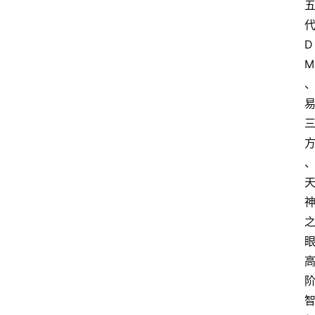
1
5
D
业
M
界
人
物
车
生
活