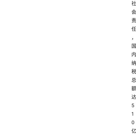
5
1
0