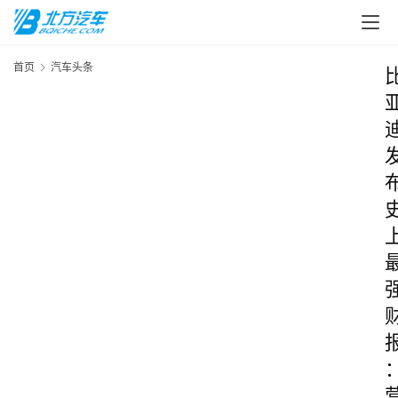
首页
汽车头条