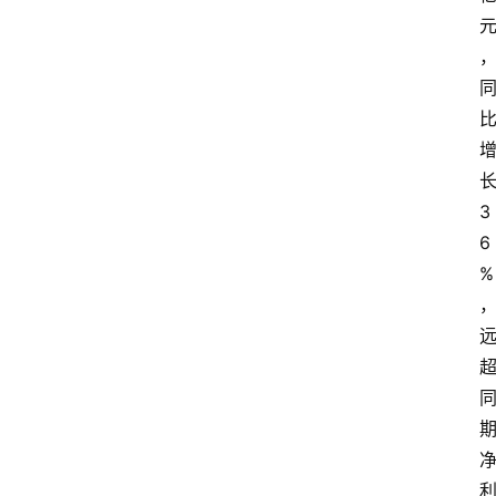
3
6
%