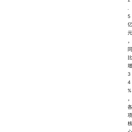
.
5
3
4
%