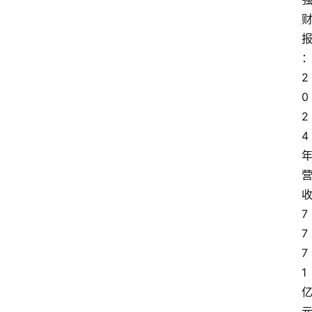
2
0
2
4
7
7
7
1