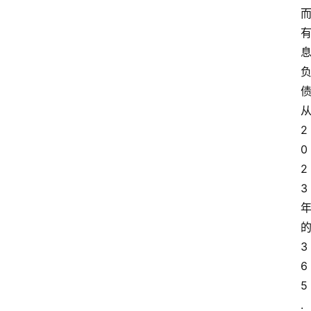
2
0
2
3
3
6
5
.