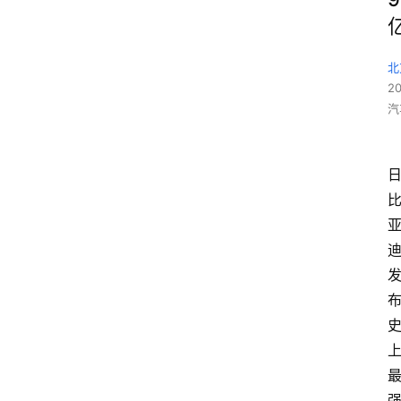
北
2
汽