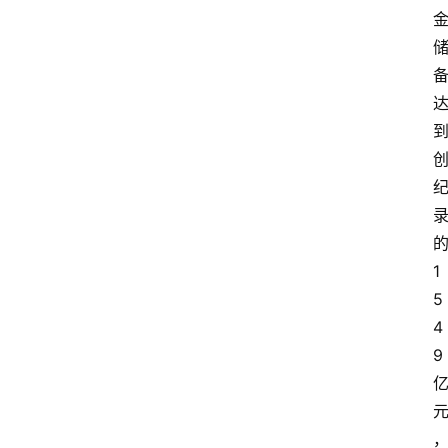
1
5
4
9