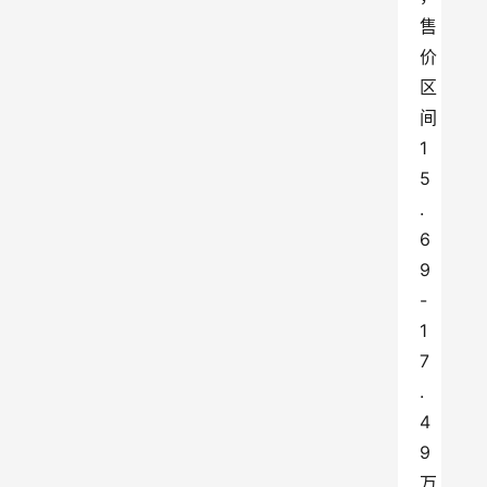
售
价
区
间
1
5
.
6
9
-
1
7
.
4
9
万