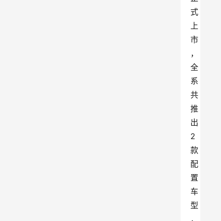
式
上
市
，
全
系
共
推
出
2
款
配
置
车
型
，