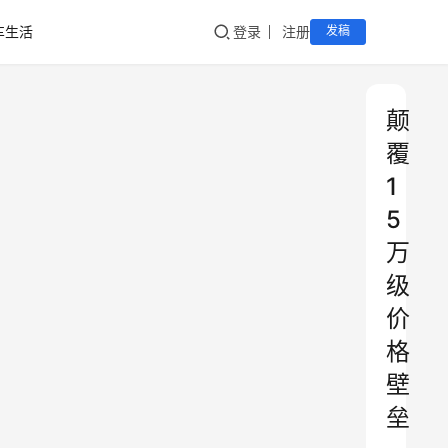
车生活
登录
注册
发稿
颠
覆
1
5
万
级
价
格
壁
垒