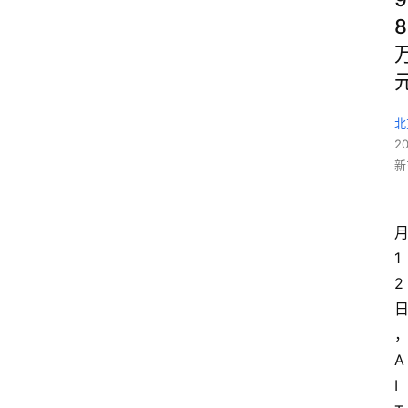
8
北
2
新
1
2
A
I