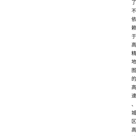
首
页
汽
车
头
条
河
北
车
市