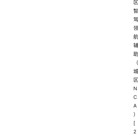
1
5
业
界
人
物
车
生
活
N
C
A
[
2