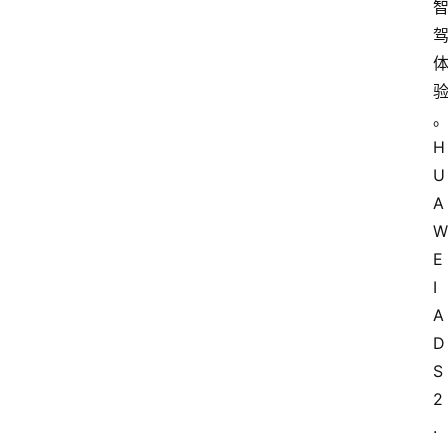
H
U
A
W
E
I 
A
D
S 
2
.