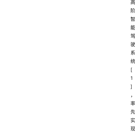
[
1
]