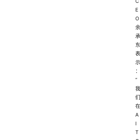
C
E
O
“
A
I
T