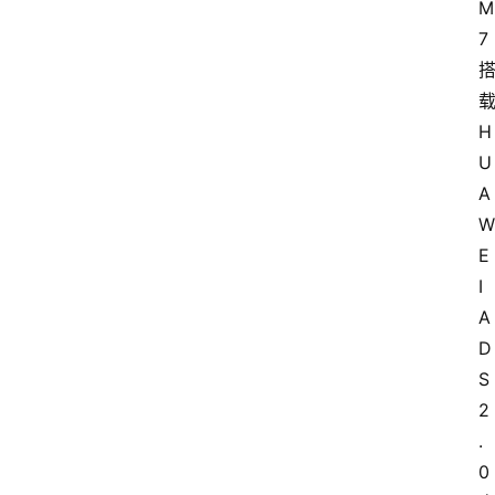
M
7
H
U
A
W
E
I 
A
D
S 
2
.
0