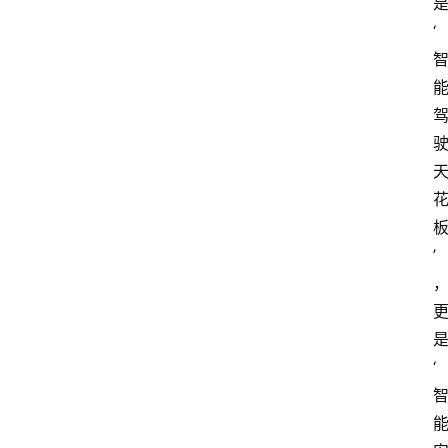
‘
’
‘