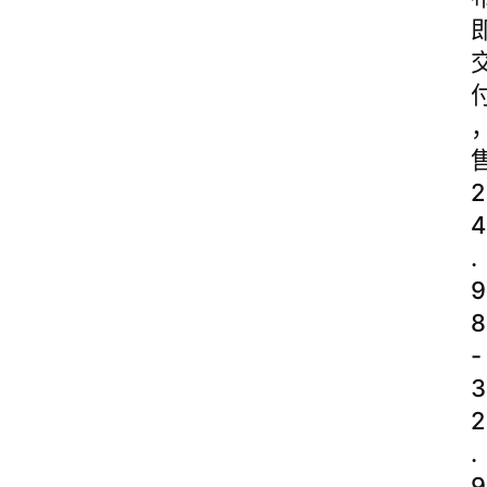
2
4
.
9
8
-
3
2
.
9