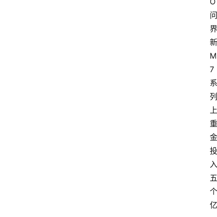
O
M
7