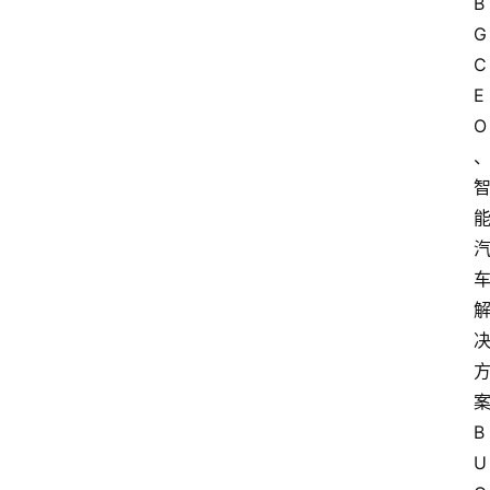
B
G 
C
E
O
B
U 