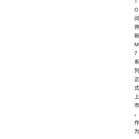
T
O
M
7