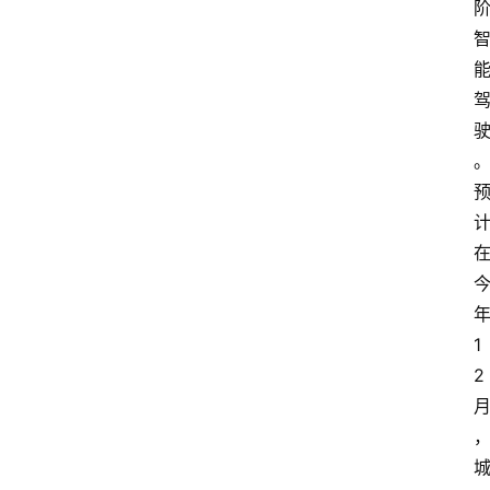
新
车
爆
料
试
驾
测
评
登录
注册
汽
车
导
1
购
2
汽
车
3