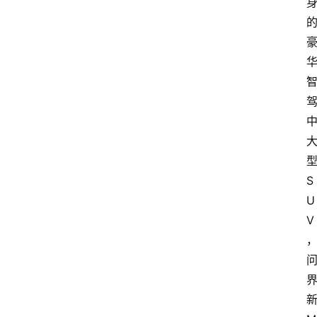
S
U
V