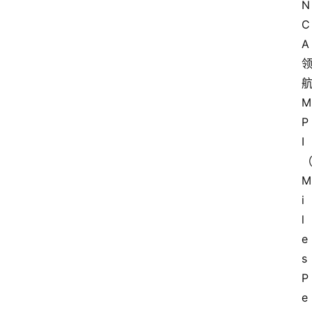
N
C
A
M
P
I
M
i
l
e
s 
P
e