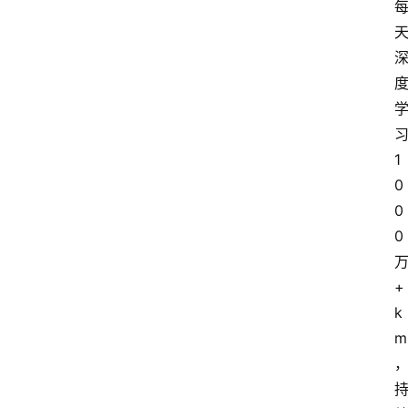
1
0
0
0
+
k
m