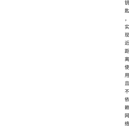
市
新
车
爆
料
试
驾
测
评
登录
注册
汽
车
导
购