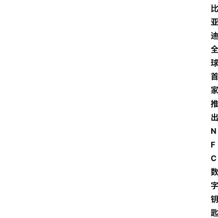
N
F
C