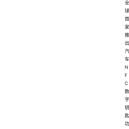
N
F
C