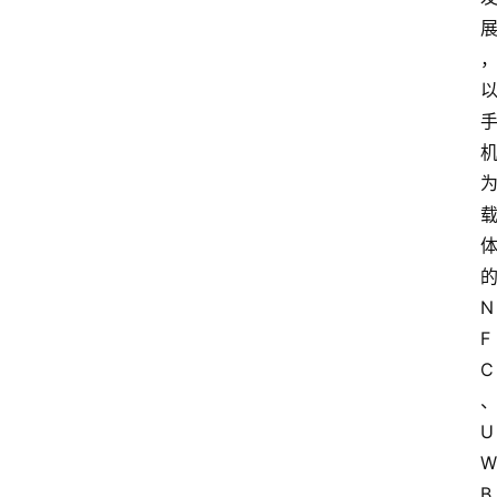
N
F
C
U
W
B 