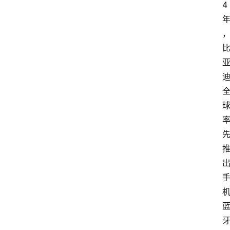
4
首
页
汽
车
头
条
河
北
车