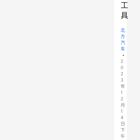
工
具
北
方
汽
车
•
2
0
2
3
年
1
2
月
1
4
日
下
午