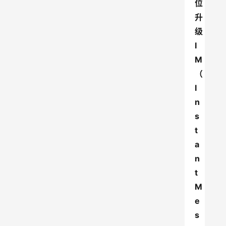
位
升
级
I
M
（
I
n
s
t
a
n
t 
M
e
s