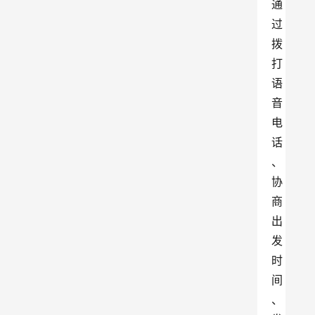
通
过
拨
打
语
音
电
话
、
协
商
出
发
时
间
、