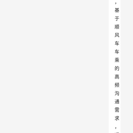
，
基
于
顺
风
车
车
乘
的
高
频
沟
通
需
求
，