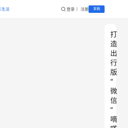
车生活
登录
注册
发稿
打
造
出
行
版
“
微
信
”
嘀