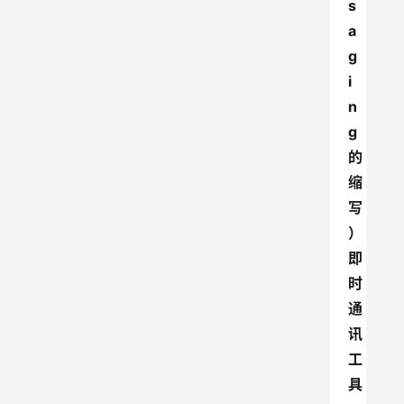
s
a
g
i
n
g
的
缩
写
）
即
时
通
讯
工
具