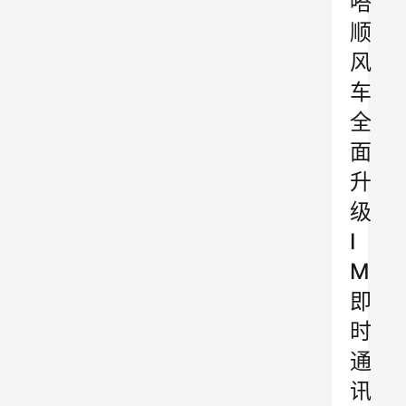
嗒
顺
风
车
全
面
升
级
I
M
即
时
通
讯