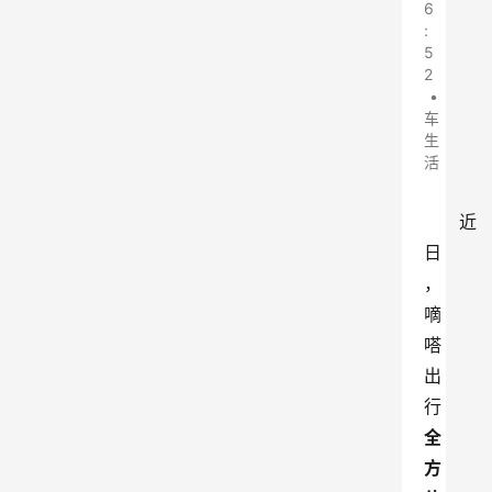
6
:
5
2
•
车
生
活
近
日
，
嘀
嗒
出
行
全
方