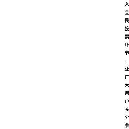
首
页
汽
车
头
条
河
北
车
市