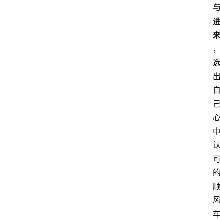
新
车
爆
料
试
驾
测
评
登录
注册
汽
车
导
购
汽
车