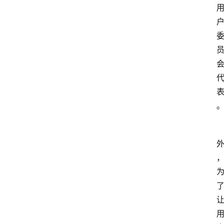
3
1
5
业
界
人
物
车
生
活