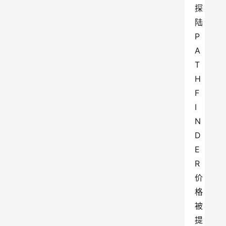
探
陆
P
A
T
H
F
I
N
D
E
R
价
格
被
提