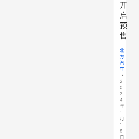
开
启
预
售
北
方
汽
车
•
2
0
2
4
年
1
月
1
8
日