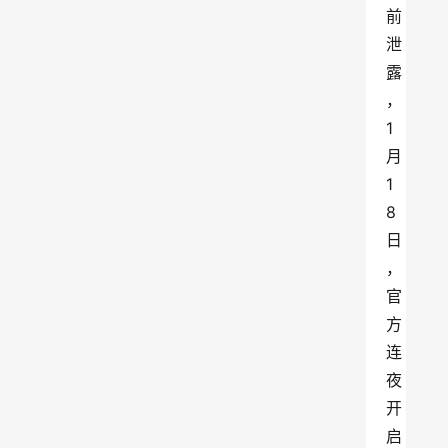
前
泄
露
，
1 
月 
1
8 
日
，
官
方
连
夜
开
启