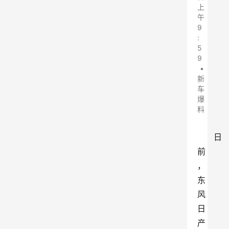
上
午
9
:
5
9
•
新
车
爆
料
日
前
，
东
风
日
产