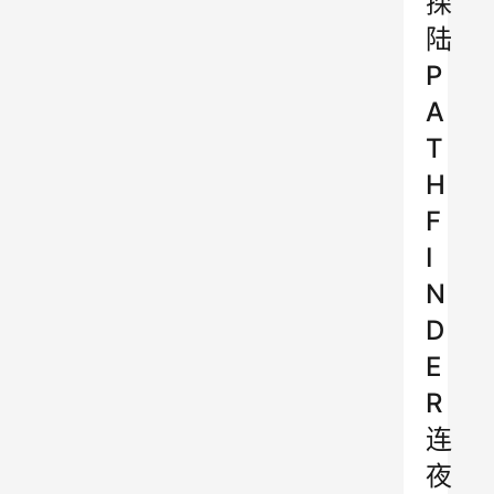
探
陆
P
A
T
H
F
I
N
D
E
R
连
夜