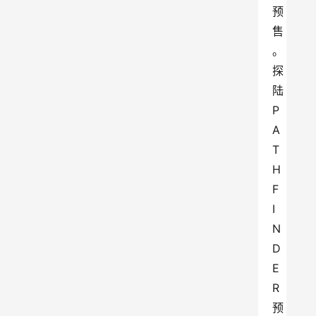
预
售
。
探
陆
P
A
T
H
F
I
N
D
E
R 
预