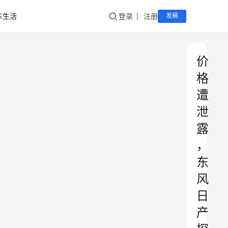
车生活
登录
注册
发稿
价
格
遭
泄
露
，
东
风
日
产