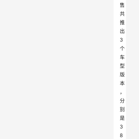
售
共
推
出
3
个
车
型
版
本
，
分
别
是
3
8