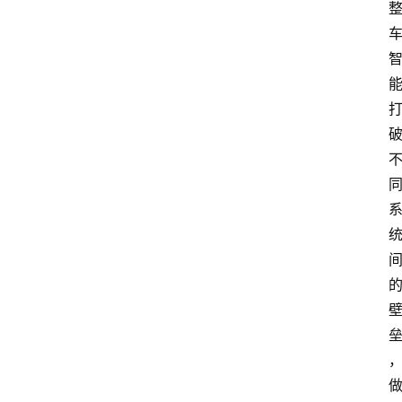
料
试
驾
测
评
登录
注册
汽
车
导
购
汽
车
3
1
5