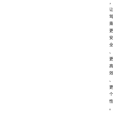
首
页
汽
车
头
条
河
北
车
市
新
车
爆