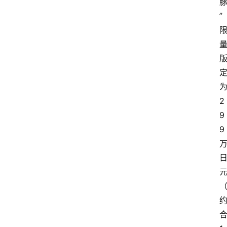
”
2
9
9