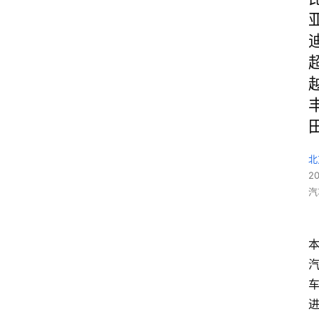
北
2
汽