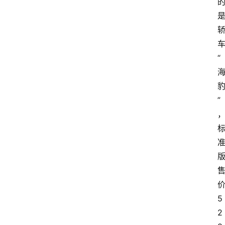
业
界
人
物
“
车
生
”
活
5
2