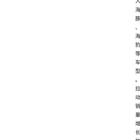
料
试
驾
测
评
登录
注册
汽
车
导
购
汽
车
3
1
5