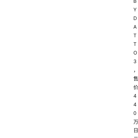
B
Y
D 
A
T
T
O 
3
4
4
0