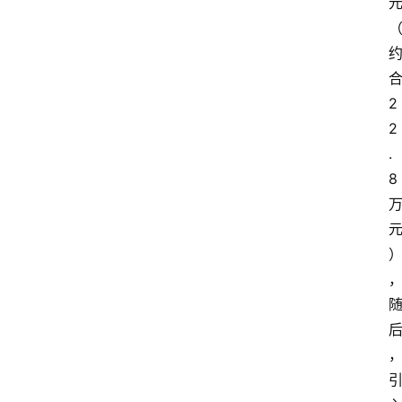
首
页
2
汽
2
车
.
头
8
条
河
北
车
市
新
车
爆