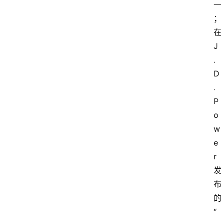
J
.
D
. 
P
o
w
e
r
“