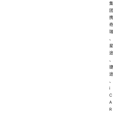
i
C
A
R