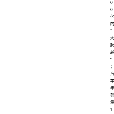
试
0
驾
0
测
评
登录
注册
“
汽
车
导
购
”
汽
车
3
1
5
业
1
界