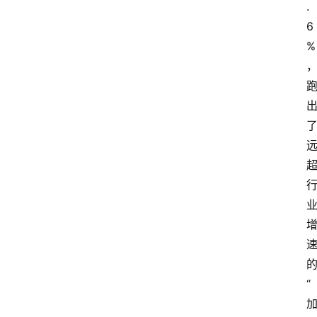
.
6
%
“