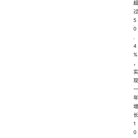
页
5
汽
0
车
头
.
条
4
%
河
北
车
市
新
车
爆
料
1
0