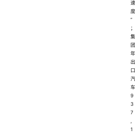
”
9
3
7
,
1