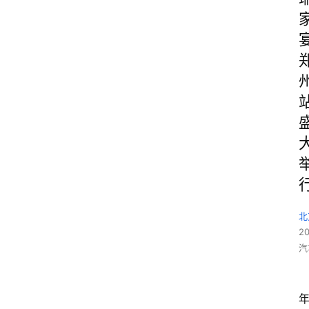
北
2
汽