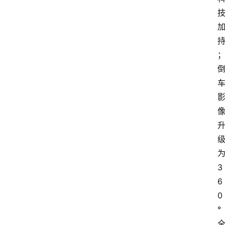
3
6
0
°