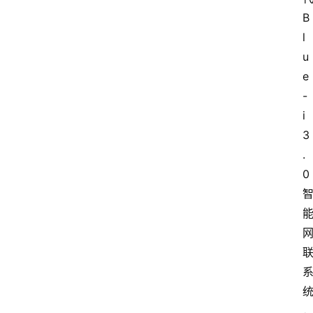
B
l
u
e
-
i 
3
.
0