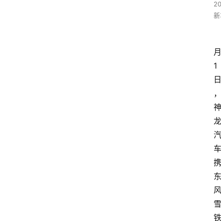
2
新
1