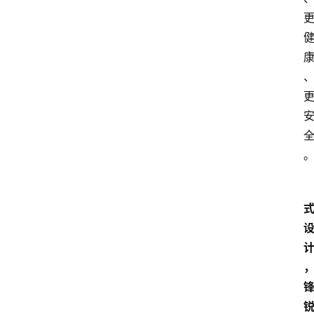
试
驾
测
评
登录
注册
汽
车
导
购
汽
车
3
1
5
业