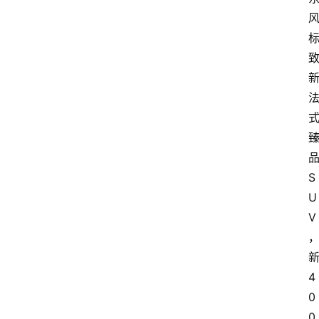
S
U
V
4
0
0