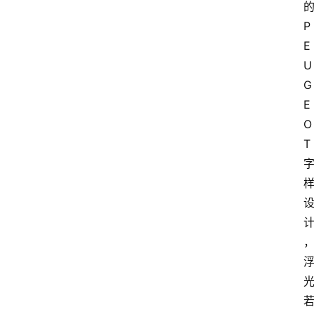
P
E
U
G
E
O
T