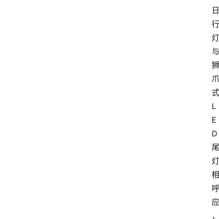
L
E
D