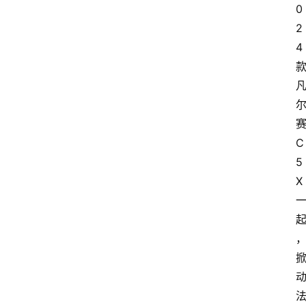
0
2
4
C
5 
X