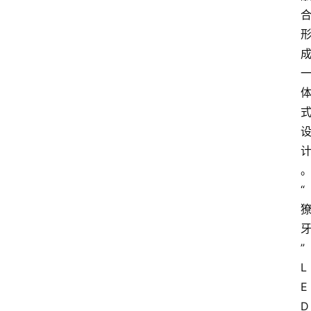
“
”
L
E
D