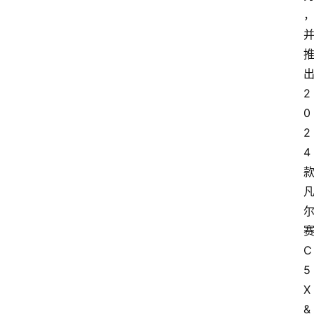
2
0
2
4
C
5 
X 
&