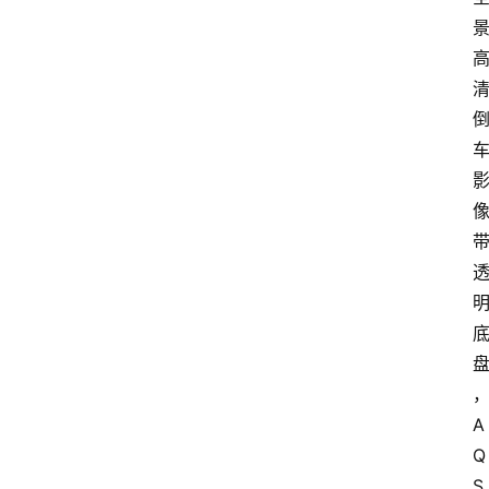
A
Q
S