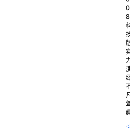
0
8
北