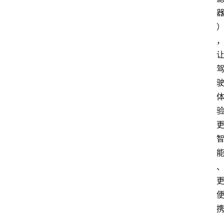
首
页
汽
车
头
条
河
北
车
市
新
车
爆
料