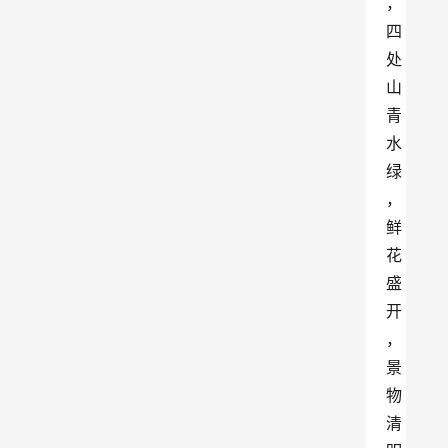
，
四
处
山
青
水
绿
，
鲜
花
盛
开
，
景
物
清