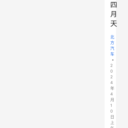
四
月
天
北
方
汽
车
•
2
0
2
4
年
4
月
1
0
日
上