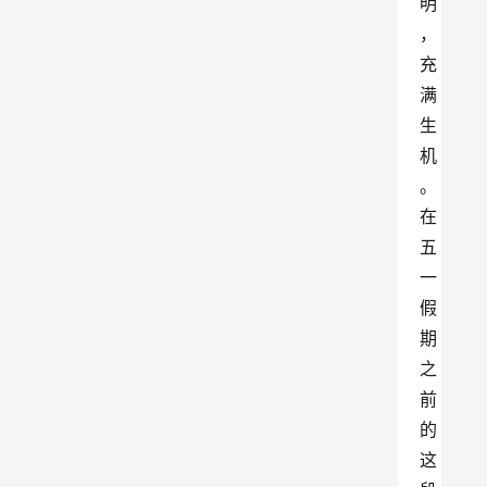
明
，
充
满
生
机
。
在
五
一
假
期
之
前
的
这