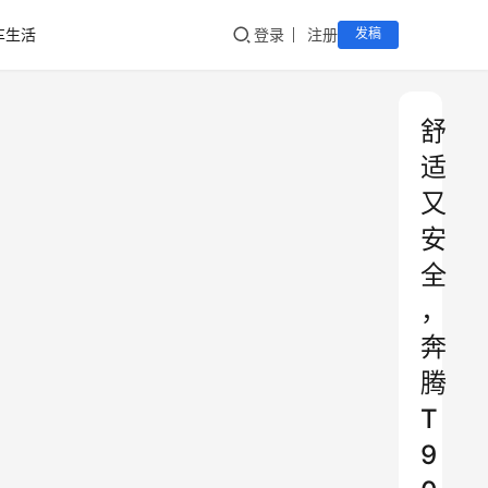
车生活
登录
注册
发稿
舒
适
又
安
全
，
奔
腾
T
9