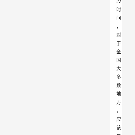
段
时
间
，
对
于
全
国
大
多
数
地
方
，
应
该