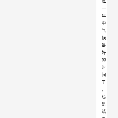
是
一
年
中
气
候
最
好
的
时
间
了
，
也
是
踏