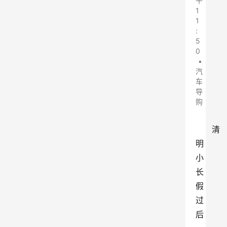
午
1
1
:
5
0
•
汽
车
导
购
清
明
小
长
假
过
后