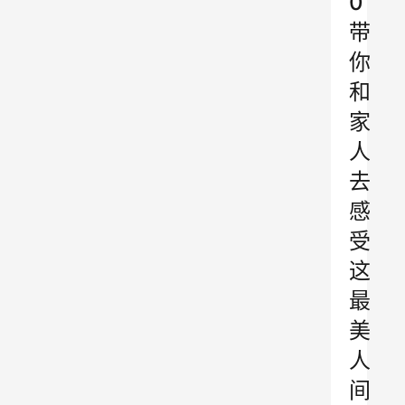
0
带
你
和
家
人
去
感
受
这
最
美
人
间