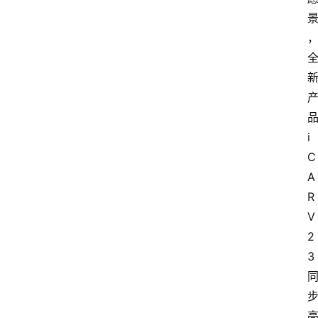
i
C
A
R 
V
2
3