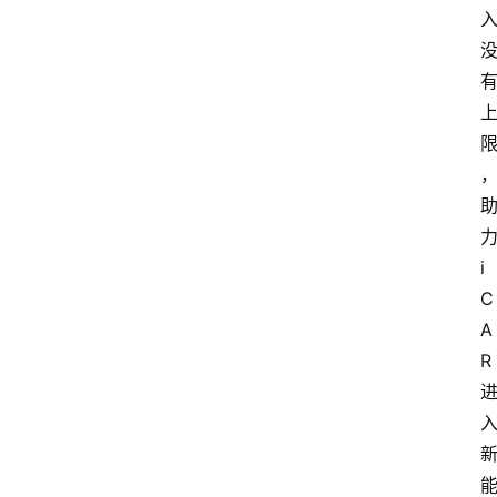
i
C
A
R