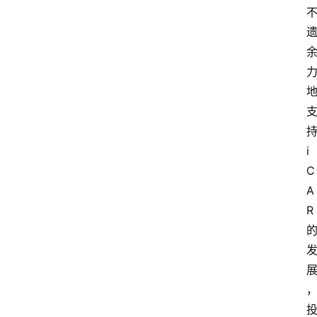
i
C
A
R