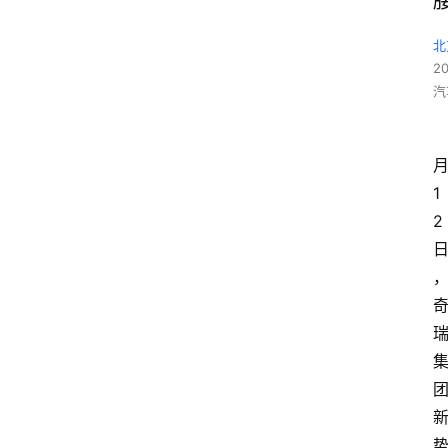
北
2
汽
1
2