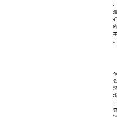
首
页
汽
车
头
条
河
北
车
市
新
车