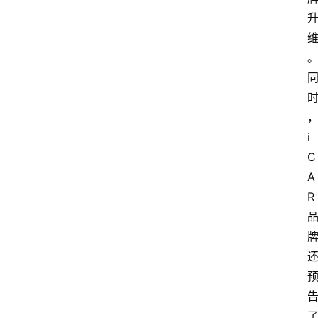
i
C
A
R