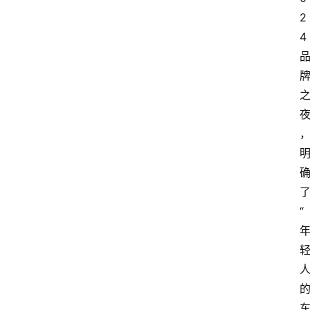
2
4
“