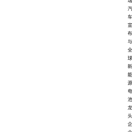
爆
料
试
驾
测
评
登录
注册
汽
车
导
购
汽
车
3
1