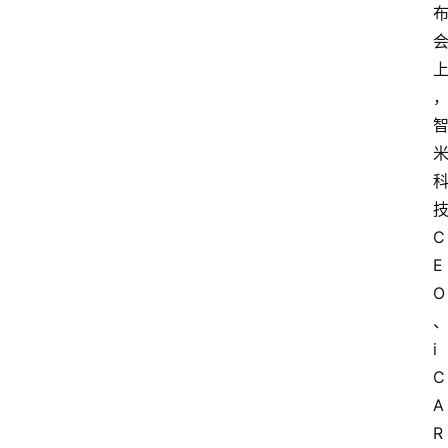
C
E
O
i
C
A
R