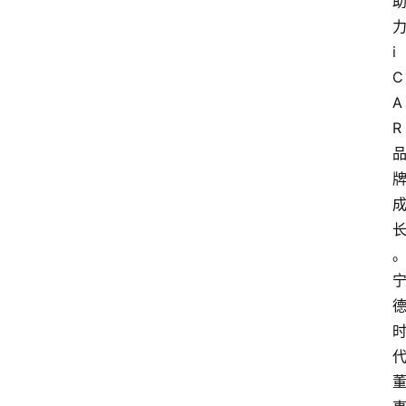
i
C
A
R