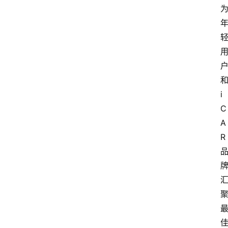
i
C
A
R