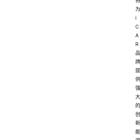
i
C
A
R