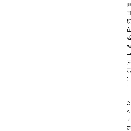
“
i
C
A
R