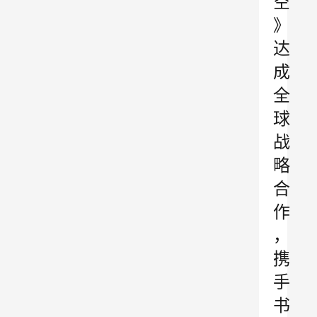
空
》
达
成
全
球
战
略
合
作
，
携
手
书