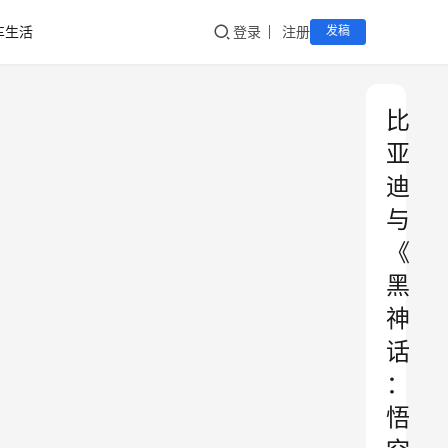
车生活
登录
注册
发稿
比
亚
迪
与
《
黑
神
话
：
悟