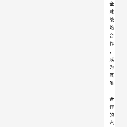
全
球
战
略
合
作
，
成
为
其
唯
一
合
作
的
汽