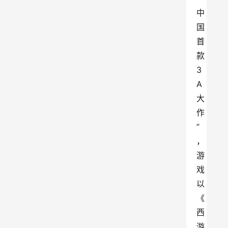
中
国
首
款
3
A
大
作
”
，
游
戏
以
《
西
游