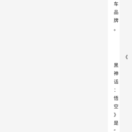
车
品
牌
。
《
黑
神
话
：
悟
空
》
是
“