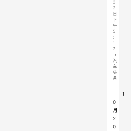
2
2
日
下
午
5
:
1
2
•
汽
车
头
条
1
0
月
2
0