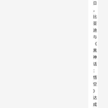
日
，
比
亚
迪
与
《
黑
神
话
：
悟
空
》
达
成