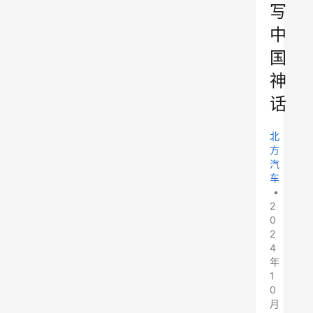
写
中
国
神
话
北
方
汽
车
•
2
0
2
4
年
1
0
月