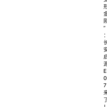
”
E
0
7