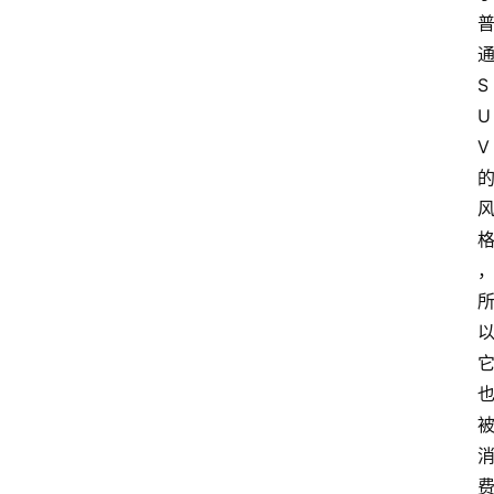
S
U
V