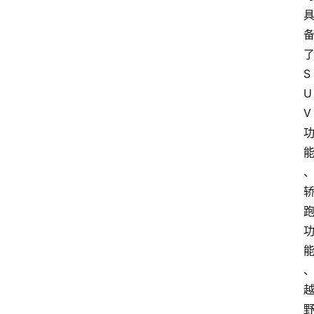
S
U
V