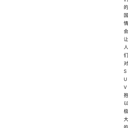
S
U
V