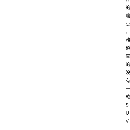
S
U
V