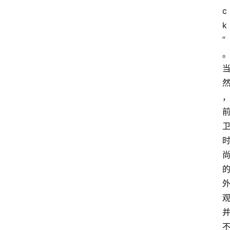
c
k
”