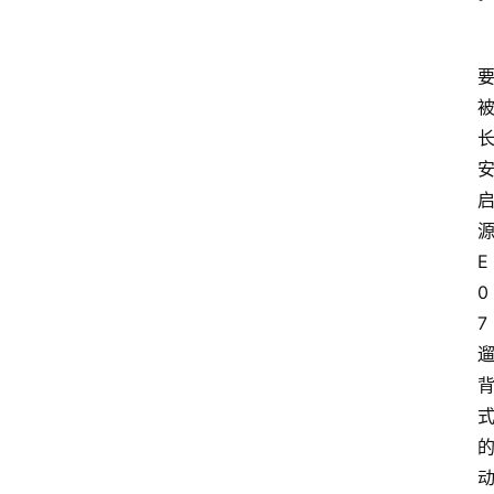
E
0
7