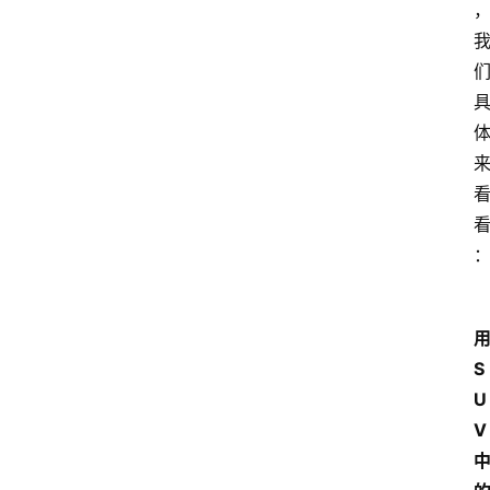
S
U
V