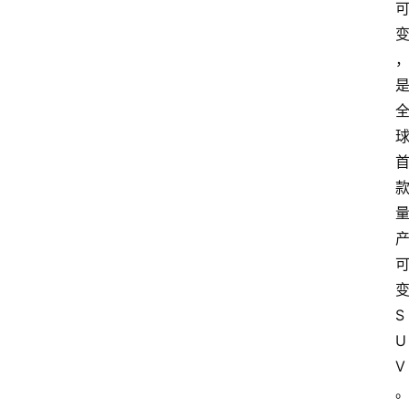
S
U
V