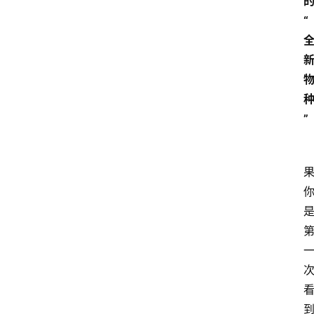
“
”
首
页
汽
车
头
条
河
北