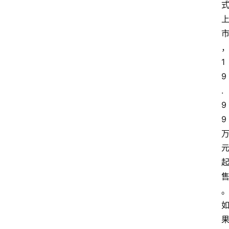
1
9
.
9
9