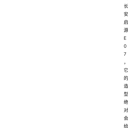
车
市
新
车
E
爆
0
料
7
试
驾
测
评
登录
注册
汽
车
导
购