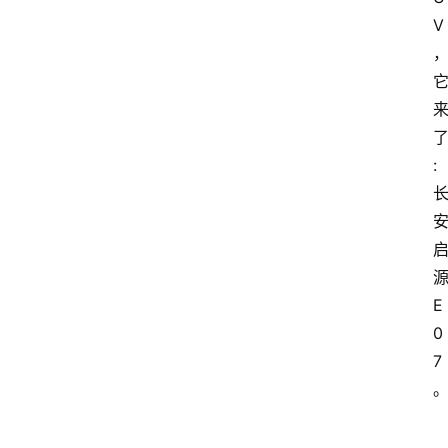
V
:
E
0
7