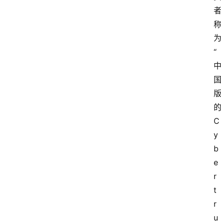
“
C
y
b
e
r
t
r
u