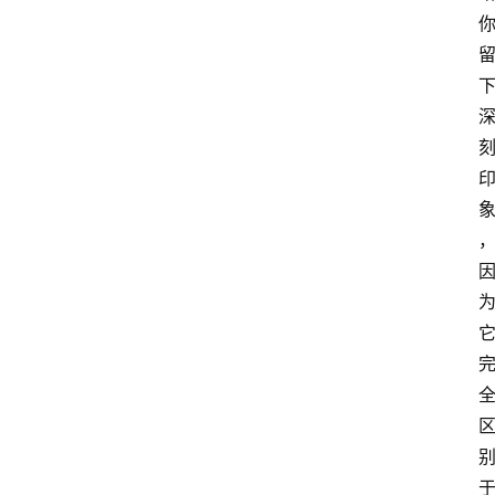
汽
车
3
1
5
业
界
人
物
车
生
活