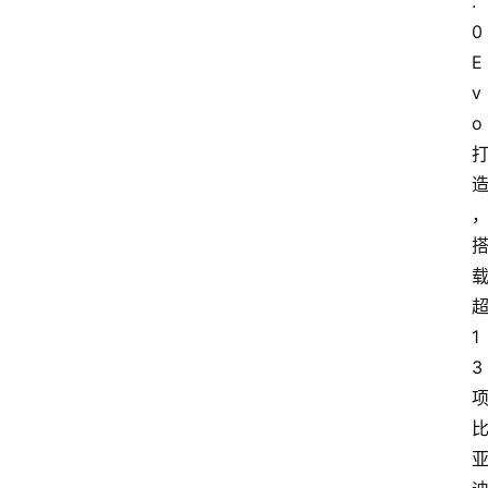
.
0 
E
v
o
1
3