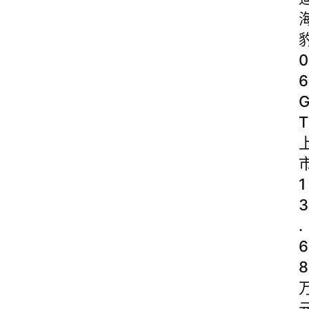
0
6
T
1
3
.
6
8