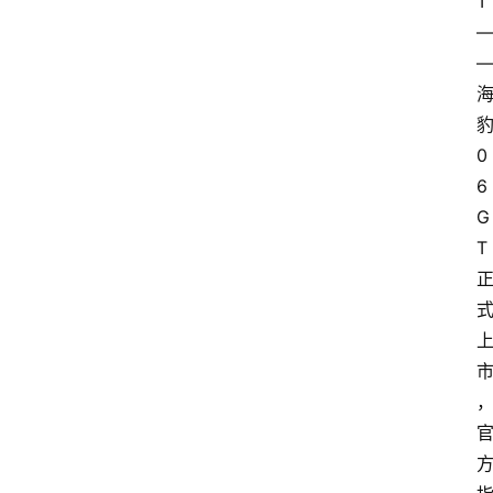
T
0
6
G
T