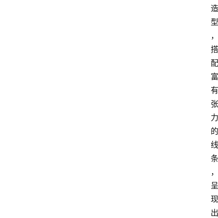
河
北
车
市
新
车
爆
料
试
驾
测
评
登录
注册
汽
车
导