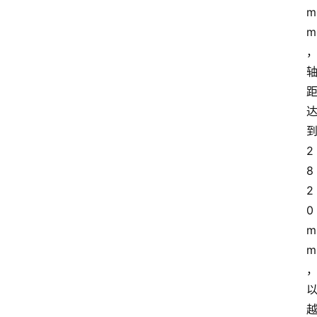
m
m
2
8
2
0
m
m