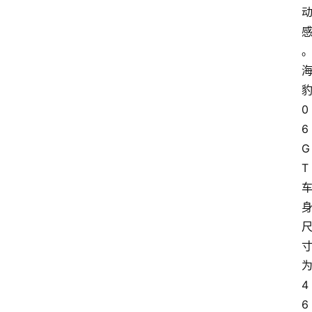
0
6
G
T
4
6