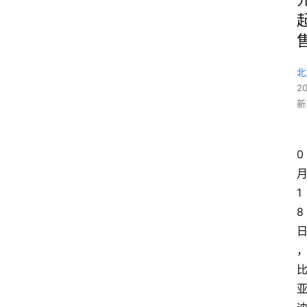
北
2
新
0
1
8