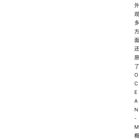
O
C
E
A
N
-
M