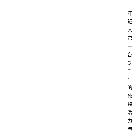
购
“
汽
车
3
1
5
G
业
界
T
人
”
物
车
生
活