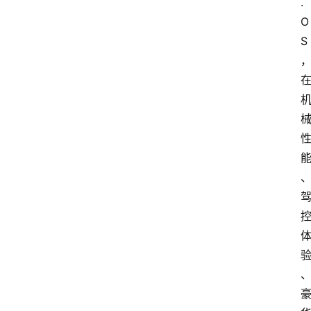
.
O
S