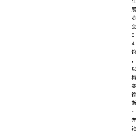
E
4
-