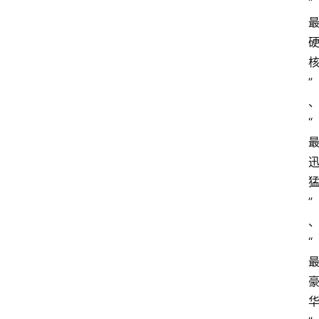
“
”
“
”
“