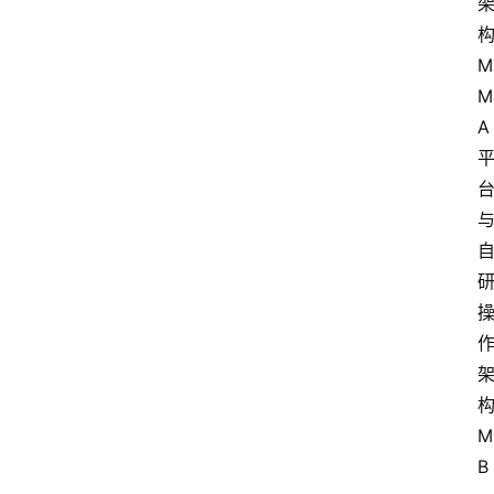
M
M
A
M
B