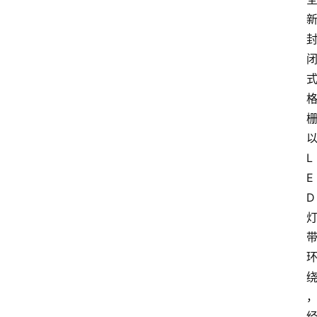
L
E
D