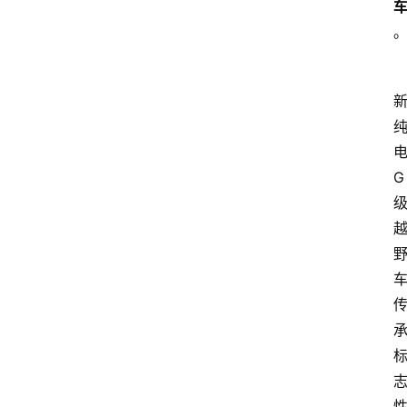
首
页
G
汽
车
头
条
河
北
车
市