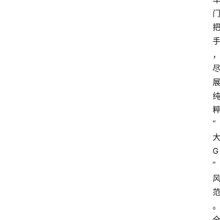
3
1
5
业
界
人
物
车
“
生
活
G
”