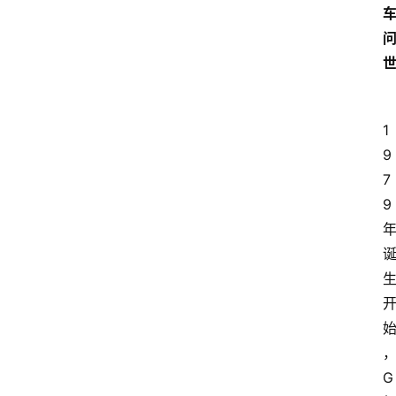
1
9
7
9
G