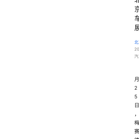
北
2
汽
2
5