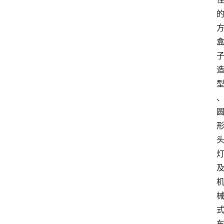
新
车
爆
料
试
驾
测
评
登录
注册
汽
车
导
购
汽
车