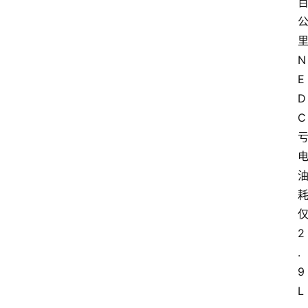
N
E
D
C
2
.
9
L