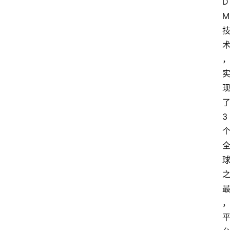
D
M
3