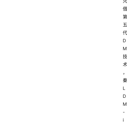
D
M
L 
D
M
-
i