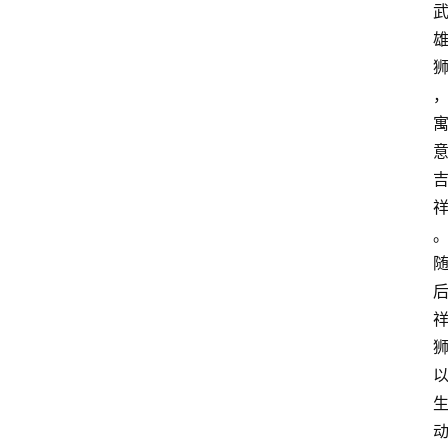
首
页
汽
车
头
条
河
北
车
市