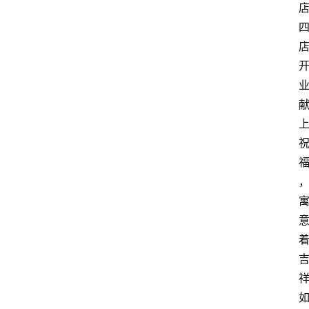
3
1
5
业
界
人
物
车
生
活