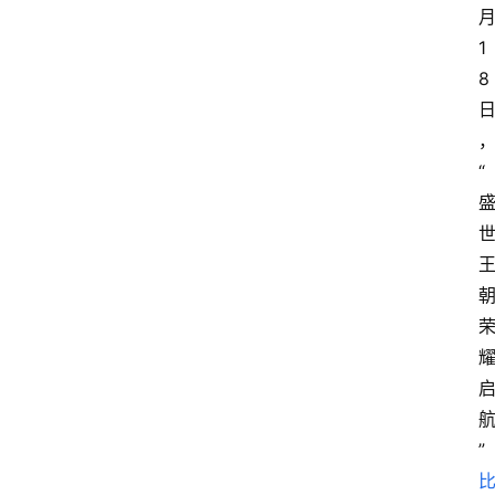
1
8
“
朝
”