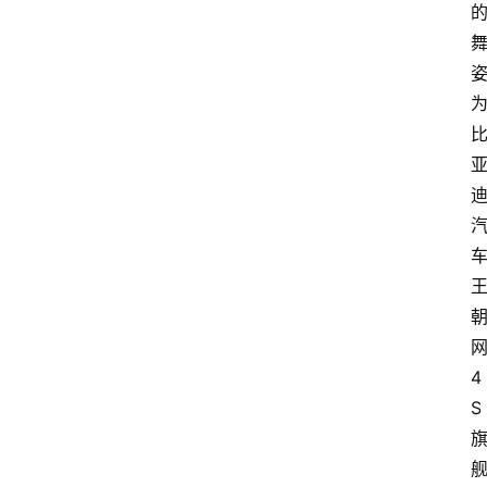
新
车
爆
料
试
驾
测
评
登录
注册
汽
车
导
4
购
S
汽
车