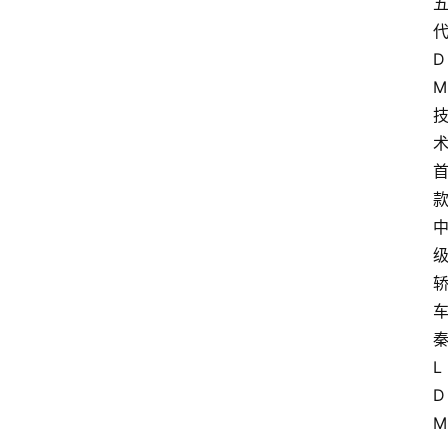
D
M
L 
D
M