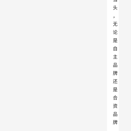
头
，
无
论
是
自
主
品
牌
还
是
合
资
品
牌
，