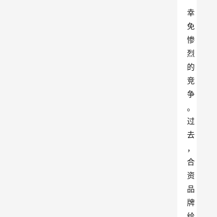
幸
免
惨
烈
的
竞
争
。
过
去
，
合
资
品
牌
给