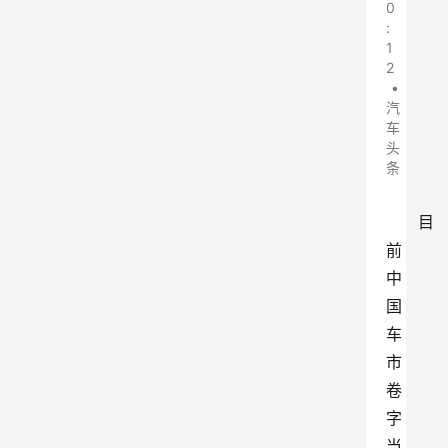
0
:
1
2
•
汽
车
头
条
目
前
中
国
车
市
卷
字
当