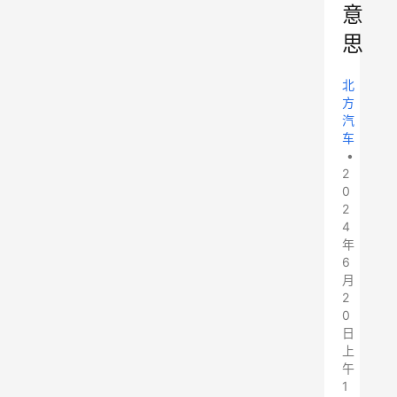
意
思
北
方
汽
车
•
2
0
2
4
年
6
月
2
0
日
上
午
1