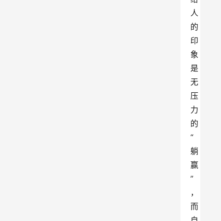
人
的
印
象
是
无
压
力
的
“
躺
赢
”
，
而
自