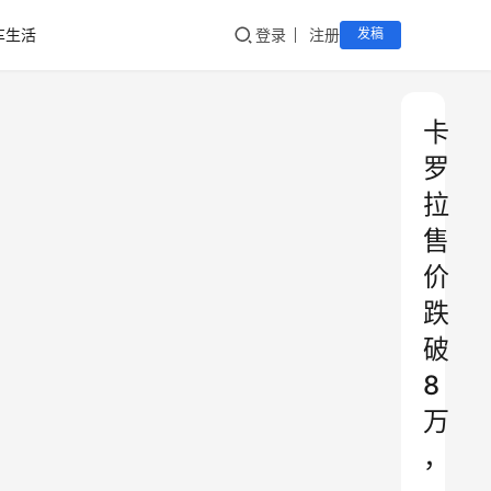
车生活
登录
注册
发稿
卡
罗
拉
售
价
跌
破
8
万
，