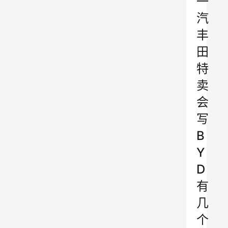
一
汽
丰
田
特
卖
会
写
B
Y
D
有
几
个