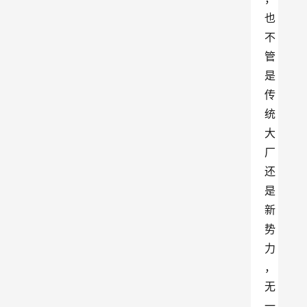
也
不
管
是
传
统
大
厂
还
是
新
势
力
，
无
一